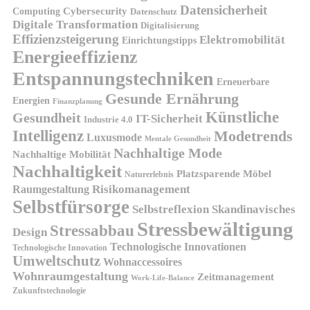
Datensicherheit
Cybersecurity
Computing
Datenschutz
Digitale Transformation
Digitalisierung
Effizienzsteigerung
Elektromobilität
Einrichtungstipps
Energieeffizienz
Entspannungstechniken
Erneuerbare
Gesunde Ernährung
Energien
Finanzplanung
Künstliche
Gesundheit
IT-Sicherheit
Industrie 4.0
Intelligenz
Modetrends
Luxusmode
Mentale Gesundheit
Nachhaltige Mode
Nachhaltige Mobilität
Nachhaltigkeit
Platzsparende Möbel
Naturerlebnis
Risikomanagement
Raumgestaltung
Selbstfürsorge
Skandinavisches
Selbstreflexion
Stressbewältigung
Stressabbau
Design
Technologische Innovationen
Technologische Innovation
Umweltschutz
Wohnaccessoires
Wohnraumgestaltung
Zeitmanagement
Work-Life-Balance
Zukunftstechnologie