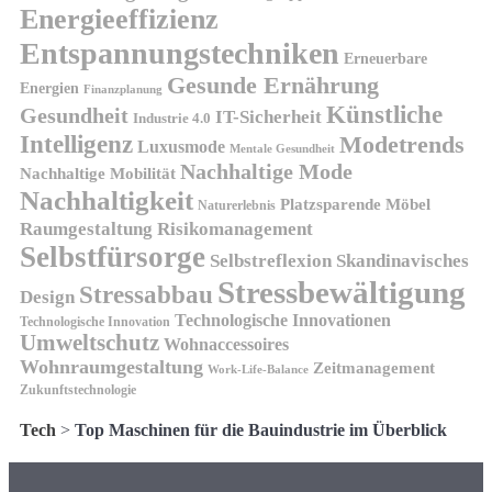
Energieeffizienz
Entspannungstechniken
Erneuerbare
Gesunde Ernährung
Energien
Finanzplanung
Künstliche
Gesundheit
IT-Sicherheit
Industrie 4.0
Intelligenz
Modetrends
Luxusmode
Mentale Gesundheit
Nachhaltige Mode
Nachhaltige Mobilität
Nachhaltigkeit
Platzsparende Möbel
Naturerlebnis
Risikomanagement
Raumgestaltung
Selbstfürsorge
Skandinavisches
Selbstreflexion
Stressbewältigung
Stressabbau
Design
Technologische Innovationen
Technologische Innovation
Umweltschutz
Wohnaccessoires
Wohnraumgestaltung
Zeitmanagement
Work-Life-Balance
Zukunftstechnologie
Tech
>
Top Maschinen für die Bauindustrie im Überblick