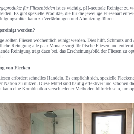
egeprodukte für Fliesenböden
ist es wichtig, pH-neutrale Reiniger zu 
den. Es gibt spezielle Produkte, die für die jeweilige Fliesenart entw
inigungsmittel kann zu Verfärbungen und Abnutzung führen.
 gereinigt werden?
ge sollten Fliesen wöchentlich reinigt werden. Dies hilft, Schmutz un
dliche Reinigung alle paar Monate sorgt für frische Fliesen und entfer
ende Reinigung trägt dazu bei, das Erscheinungsbild der Fliesen zu op
n.
ung von Flecken
iesen erfordert schnelles Handeln. Es empfiehlt sich, spezielle Flecken
r Natron zu nutzen. Diese Mittel sind häufig effektiver und schonen di
n kann eine Kombination verschiedener Methoden hilfreich sein, um op