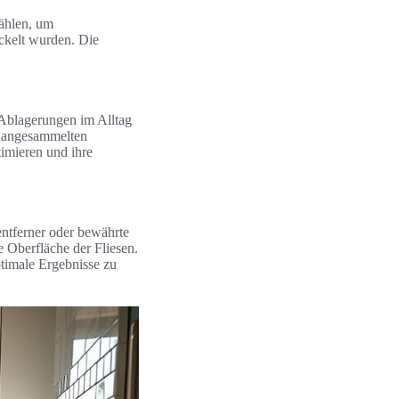
wählen, um
ickelt wurden. Die
d Ablagerungen im Alltag
nt angesammelten
timieren und ihre
entferner oder bewährte
e Oberfläche der Fliesen.
timale Ergebnisse zu