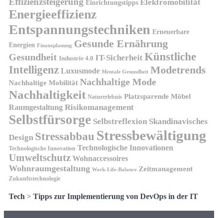
Effizienzsteigerung
Elektromobilität
Einrichtungstipps
Energieeffizienz
Entspannungstechniken
Erneuerbare
Gesunde Ernährung
Energien
Finanzplanung
Künstliche
Gesundheit
IT-Sicherheit
Industrie 4.0
Intelligenz
Modetrends
Luxusmode
Mentale Gesundheit
Nachhaltige Mode
Nachhaltige Mobilität
Nachhaltigkeit
Platzsparende Möbel
Naturerlebnis
Risikomanagement
Raumgestaltung
Selbstfürsorge
Skandinavisches
Selbstreflexion
Stressbewältigung
Stressabbau
Design
Technologische Innovationen
Technologische Innovation
Umweltschutz
Wohnaccessoires
Wohnraumgestaltung
Zeitmanagement
Work-Life-Balance
Zukunftstechnologie
Tech
>
Tipps zur Implementierung von DevOps in der IT