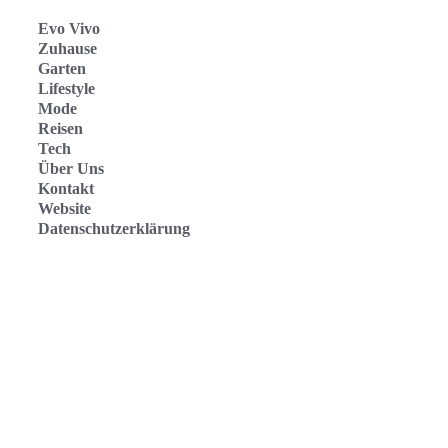
Evo Vivo
Zuhause
Garten
Lifestyle
Mode
Reisen
Tech
Über Uns
Kontakt
Website
Datenschutzerklärung
Evo Vivo Deutschland
Evo Vivo España
Evo Vivo Nederland
Evo Vivo Schweiz