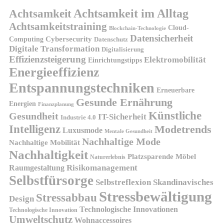
Achtsamkeit
Achtsamkeit im Alltag
Achtsamkeitstraining
Cloud-
Blockchain-Technologie
Datensicherheit
Cybersecurity
Computing
Datenschutz
Digitale Transformation
Digitalisierung
Effizienzsteigerung
Elektromobilität
Einrichtungstipps
Energieeffizienz
Entspannungstechniken
Erneuerbare
Gesunde Ernährung
Energien
Finanzplanung
Künstliche
Gesundheit
IT-Sicherheit
Industrie 4.0
Intelligenz
Modetrends
Luxusmode
Mentale Gesundheit
Nachhaltige Mode
Nachhaltige Mobilität
Nachhaltigkeit
Platzsparende Möbel
Naturerlebnis
Risikomanagement
Raumgestaltung
Selbstfürsorge
Skandinavisches
Selbstreflexion
Stressbewältigung
Stressabbau
Design
Technologische Innovationen
Technologische Innovation
Umweltschutz
Wohnaccessoires