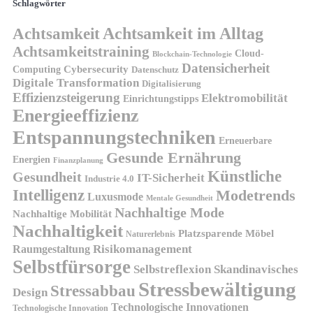
Schlagwörter
Achtsamkeit
Achtsamkeit im Alltag
Achtsamkeitstraining
Cloud-
Blockchain-Technologie
Datensicherheit
Cybersecurity
Computing
Datenschutz
Digitale Transformation
Digitalisierung
Effizienzsteigerung
Elektromobilität
Einrichtungstipps
Energieeffizienz
Entspannungstechniken
Erneuerbare
Gesunde Ernährung
Energien
Finanzplanung
Künstliche
Gesundheit
IT-Sicherheit
Industrie 4.0
Intelligenz
Modetrends
Luxusmode
Mentale Gesundheit
Nachhaltige Mode
Nachhaltige Mobilität
Nachhaltigkeit
Platzsparende Möbel
Naturerlebnis
Risikomanagement
Raumgestaltung
Selbstfürsorge
Skandinavisches
Selbstreflexion
Stressbewältigung
Stressabbau
Design
Technologische Innovationen
Technologische Innovation