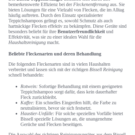
bemerkenswerte Effizienz bei der
Fleckenentfernung
aus. Sie
bieten Lösungen für eine Vielzahl von Flecken, die im Alltag
häufig auftreten. Durch den Einsatz spezialisierter
Teppichshampoos gelingt es, sowohl Schmutz als auch
hartnäckige Flecken effektiv zu bekämpfen. Diese Geräte sind
besonders beliebt für ihre
Benutzerfreundlichkeit
und
Effektivität, was sie zu einer idealen Wahl für die
Haushaltsreinigung
macht.
Beliebte Fleckenarten und deren Behandlung
Die folgenden Fleckenarten sind in vielen Haushalten
verbreitet und lassen sich mit der richtigen
Bissell Reinigung
schnell behandeln:
Rotwein:
Sofortige Behandlung mit einem geeigneten
Teppichshampoo sorgt dafür, dass kein dauerhafter
Fleck zurückbleibt.
Kaffee:
Ein schnelles Eingreifen hilft, die Farbe zu
neutralisieren, bevor sie sich festsetzt.
Haustier-Unfälle:
Für solche speziellen Vorfälle bietet
Bissell spezielle Lösungen an, die unangenehme
Gerüche und Flecken beseitigen.
Die Auswahl des richtigen Reinigungsgerätes aus dem Bissell