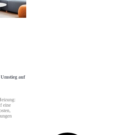
 Umstieg auf
Heizung:
f eine
osten,
rungen