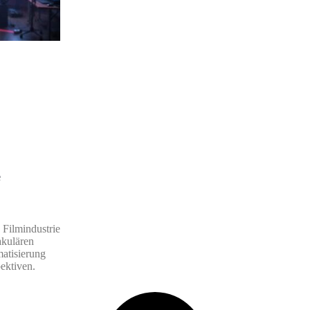
e
 Filmindustrie
akulären
matisierung
ektiven.