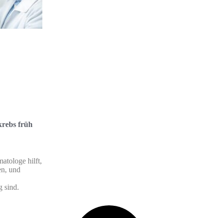
rebs früh
atologe hilft,
en, und
 sind.