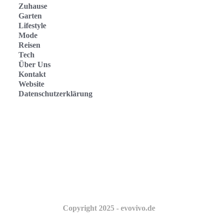
Zuhause
Garten
Lifestyle
Mode
Reisen
Tech
Über Uns
Kontakt
Website
Datenschutzerklärung
Evo Vivo Deutschland
Evo Vivo España
Evo Vivo Nederland
Evo Vivo Schweiz
Copyright 2025 - evovivo.de