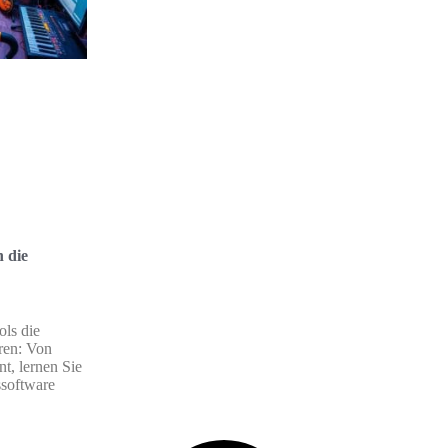
 die
ols die
ren: Von
, lernen Sie
software