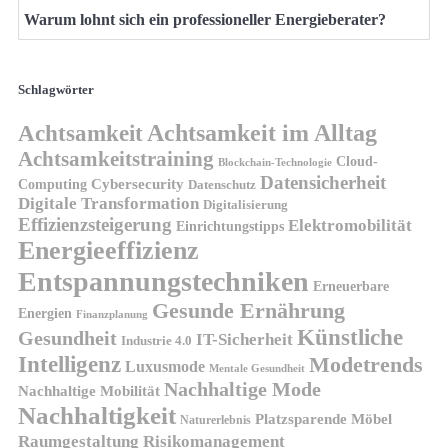
Warum lohnt sich ein professioneller Energieberater?
Schlagwörter
Achtsamkeit
Achtsamkeit im Alltag
Achtsamkeitstraining
Cloud-
Blockchain-Technologie
Datensicherheit
Cybersecurity
Computing
Datenschutz
Digitale Transformation
Digitalisierung
Effizienzsteigerung
Elektromobilität
Einrichtungstipps
Energieeffizienz
Entspannungstechniken
Erneuerbare
Gesunde Ernährung
Energien
Finanzplanung
Künstliche
Gesundheit
IT-Sicherheit
Industrie 4.0
Intelligenz
Modetrends
Luxusmode
Mentale Gesundheit
Nachhaltige Mode
Nachhaltige Mobilität
Nachhaltigkeit
Platzsparende Möbel
Naturerlebnis
Risikomanagement
Raumgestaltung