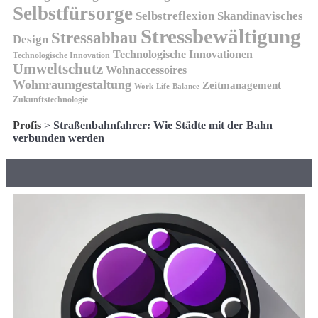
Selbstfürsorge
Skandinavisches
Selbstreflexion
Stressbewältigung
Stressabbau
Design
Technologische Innovationen
Technologische Innovation
Umweltschutz
Wohnaccessoires
Wohnraumgestaltung
Zeitmanagement
Work-Life-Balance
Zukunftstechnologie
Profis
>
Straßenbahnfahrer: Wie Städte mit der Bahn
verbunden werden