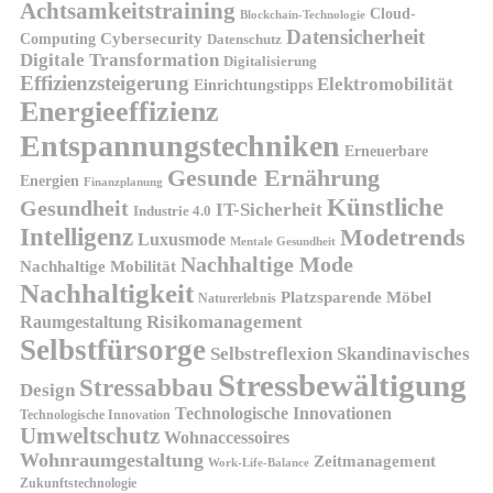
Achtsamkeitstraining
Cloud-
Blockchain-Technologie
Datensicherheit
Cybersecurity
Computing
Datenschutz
Digitale Transformation
Digitalisierung
Effizienzsteigerung
Elektromobilität
Einrichtungstipps
Energieeffizienz
Entspannungstechniken
Erneuerbare
Gesunde Ernährung
Energien
Finanzplanung
Künstliche
Gesundheit
IT-Sicherheit
Industrie 4.0
Intelligenz
Modetrends
Luxusmode
Mentale Gesundheit
Nachhaltige Mode
Nachhaltige Mobilität
Nachhaltigkeit
Platzsparende Möbel
Naturerlebnis
Risikomanagement
Raumgestaltung
Selbstfürsorge
Skandinavisches
Selbstreflexion
Stressbewältigung
Stressabbau
Design
Technologische Innovationen
Technologische Innovation
Umweltschutz
Wohnaccessoires
Wohnraumgestaltung
Zeitmanagement
Work-Life-Balance
Zukunftstechnologie