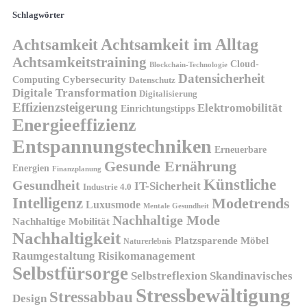
Schlagwörter
Achtsamkeit
Achtsamkeit im Alltag
Achtsamkeitstraining
Cloud-
Blockchain-Technologie
Datensicherheit
Cybersecurity
Computing
Datenschutz
Digitale Transformation
Digitalisierung
Effizienzsteigerung
Elektromobilität
Einrichtungstipps
Energieeffizienz
Entspannungstechniken
Erneuerbare
Gesunde Ernährung
Energien
Finanzplanung
Künstliche
Gesundheit
IT-Sicherheit
Industrie 4.0
Intelligenz
Modetrends
Luxusmode
Mentale Gesundheit
Nachhaltige Mode
Nachhaltige Mobilität
Nachhaltigkeit
Platzsparende Möbel
Naturerlebnis
Risikomanagement
Raumgestaltung
Selbstfürsorge
Skandinavisches
Selbstreflexion
Stressbewältigung
Stressabbau
Design