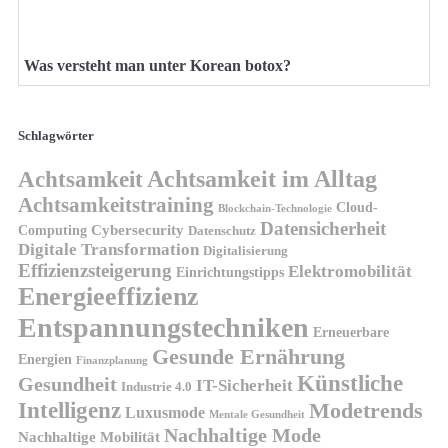
Was versteht man unter Korean botox?
Schlagwörter
Achtsamkeit
Achtsamkeit im Alltag
Achtsamkeitstraining
Cloud-
Blockchain-Technologie
Datensicherheit
Cybersecurity
Computing
Datenschutz
Digitale Transformation
Digitalisierung
Effizienzsteigerung
Elektromobilität
Einrichtungstipps
Energieeffizienz
Entspannungstechniken
Erneuerbare
Gesunde Ernährung
Energien
Finanzplanung
Künstliche
Gesundheit
IT-Sicherheit
Industrie 4.0
Intelligenz
Modetrends
Luxusmode
Mentale Gesundheit
Nachhaltige Mode
Nachhaltige Mobilität