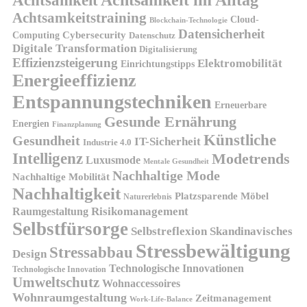
Achtsamkeitstraining
Cloud-
Blockchain-Technologie
Datensicherheit
Cybersecurity
Computing
Datenschutz
Digitale Transformation
Digitalisierung
Effizienzsteigerung
Elektromobilität
Einrichtungstipps
Energieeffizienz
Entspannungstechniken
Erneuerbare
Gesunde Ernährung
Energien
Finanzplanung
Künstliche
Gesundheit
IT-Sicherheit
Industrie 4.0
Intelligenz
Modetrends
Luxusmode
Mentale Gesundheit
Nachhaltige Mode
Nachhaltige Mobilität
Nachhaltigkeit
Platzsparende Möbel
Naturerlebnis
Risikomanagement
Raumgestaltung
Selbstfürsorge
Skandinavisches
Selbstreflexion
Stressbewältigung
Stressabbau
Design
Technologische Innovationen
Technologische Innovation
Umweltschutz
Wohnaccessoires
Wohnraumgestaltung
Zeitmanagement
Work-Life-Balance