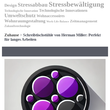
Stressbewältigung
Stressabbau
Design
Technologische Innovationen
Technologische Innovation
Umweltschutz
Wohnaccessoires
Wohnraumgestaltung
Zeitmanagement
Work-Life-Balance
Zukunftstechnologie
Zuhause
>
Schreibtischstühle von Herman Miller: Perfekt
für langes Arbeiten