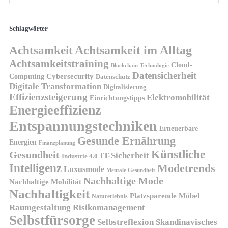
Schlagwörter
Achtsamkeit
Achtsamkeit im Alltag
Achtsamkeitstraining
Cloud-
Blockchain-Technologie
Datensicherheit
Cybersecurity
Computing
Datenschutz
Digitale Transformation
Digitalisierung
Effizienzsteigerung
Elektromobilität
Einrichtungstipps
Energieeffizienz
Entspannungstechniken
Erneuerbare
Gesunde Ernährung
Energien
Finanzplanung
Künstliche
Gesundheit
IT-Sicherheit
Industrie 4.0
Intelligenz
Modetrends
Luxusmode
Mentale Gesundheit
Nachhaltige Mode
Nachhaltige Mobilität
Nachhaltigkeit
Platzsparende Möbel
Naturerlebnis
Risikomanagement
Raumgestaltung
Selbstfürsorge
Skandinavisches
Selbstreflexion