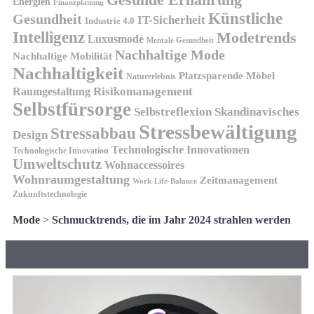
Energien
Finanzplanung
Künstliche
Gesundheit
IT-Sicherheit
Industrie 4.0
Intelligenz
Modetrends
Luxusmode
Mentale Gesundheit
Nachhaltige Mode
Nachhaltige Mobilität
Nachhaltigkeit
Platzsparende Möbel
Naturerlebnis
Risikomanagement
Raumgestaltung
Selbstfürsorge
Skandinavisches
Selbstreflexion
Stressbewältigung
Stressabbau
Design
Technologische Innovationen
Technologische Innovation
Umweltschutz
Wohnaccessoires
Wohnraumgestaltung
Zeitmanagement
Work-Life-Balance
Zukunftstechnologie
Mode
>
Schmucktrends, die im Jahr 2024 strahlen werden