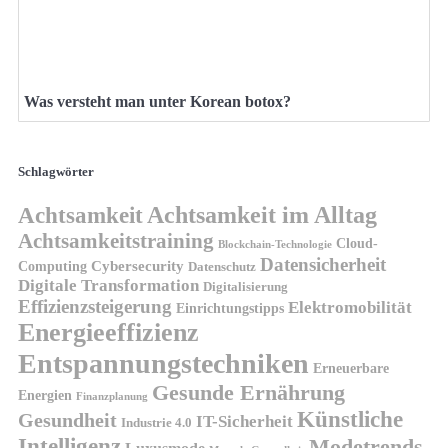
Was versteht man unter Korean botox?
Schlagwörter
Achtsamkeit
Achtsamkeit im Alltag
Achtsamkeitstraining
Cloud-
Blockchain-Technologie
Datensicherheit
Cybersecurity
Computing
Datenschutz
Digitale Transformation
Digitalisierung
Effizienzsteigerung
Elektromobilität
Einrichtungstipps
Energieeffizienz
Entspannungstechniken
Erneuerbare
Gesunde Ernährung
Energien
Finanzplanung
Künstliche
Gesundheit
IT-Sicherheit
Industrie 4.0
Intelligenz
Modetrends