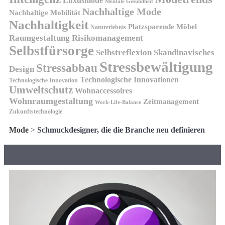
Luxusmode
Mentale Gesundheit
Nachhaltige Mode
Nachhaltige Mobilität
Nachhaltigkeit
Platzsparende Möbel
Naturerlebnis
Risikomanagement
Raumgestaltung
Selbstfürsorge
Skandinavisches
Selbstreflexion
Stressbewältigung
Stressabbau
Design
Technologische Innovationen
Technologische Innovation
Umweltschutz
Wohnaccessoires
Wohnraumgestaltung
Zeitmanagement
Work-Life-Balance
Zukunftstechnologie
Mode
>
Schmuckdesigner, die die Branche neu definieren