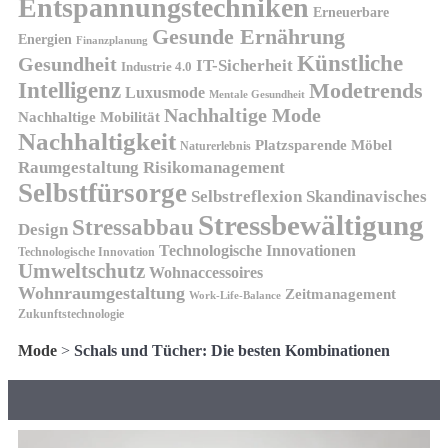
Entspannungstechniken
Erneuerbare
Gesunde Ernährung
Energien
Finanzplanung
Künstliche
Gesundheit
IT-Sicherheit
Industrie 4.0
Intelligenz
Modetrends
Luxusmode
Mentale Gesundheit
Nachhaltige Mode
Nachhaltige Mobilität
Nachhaltigkeit
Platzsparende Möbel
Naturerlebnis
Risikomanagement
Raumgestaltung
Selbstfürsorge
Skandinavisches
Selbstreflexion
Stressbewältigung
Stressabbau
Design
Technologische Innovationen
Technologische Innovation
Umweltschutz
Wohnaccessoires
Wohnraumgestaltung
Zeitmanagement
Work-Life-Balance
Zukunftstechnologie
Mode
>
Schals und Tücher: Die besten Kombinationen