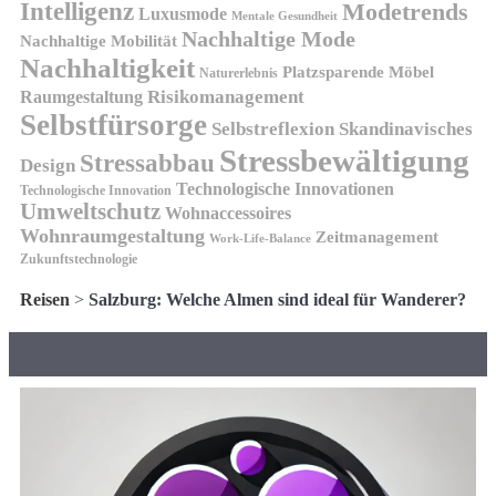
Intelligenz
Modetrends
Luxusmode
Mentale Gesundheit
Nachhaltige Mode
Nachhaltige Mobilität
Nachhaltigkeit
Platzsparende Möbel
Naturerlebnis
Risikomanagement
Raumgestaltung
Selbstfürsorge
Skandinavisches
Selbstreflexion
Stressbewältigung
Stressabbau
Design
Technologische Innovationen
Technologische Innovation
Umweltschutz
Wohnaccessoires
Wohnraumgestaltung
Zeitmanagement
Work-Life-Balance
Zukunftstechnologie
Reisen
>
Salzburg: Welche Almen sind ideal für Wanderer?