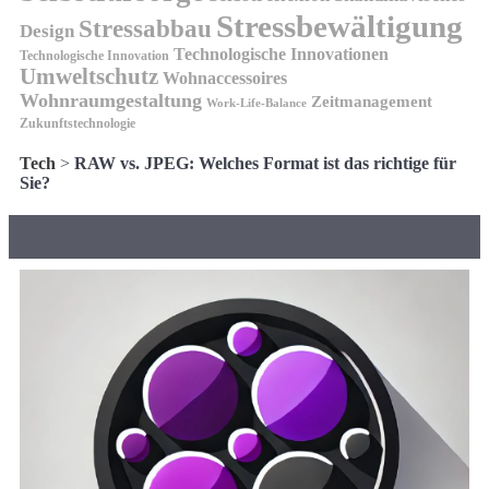
Stressbewältigung
Stressabbau
Design
Technologische Innovationen
Technologische Innovation
Umweltschutz
Wohnaccessoires
Wohnraumgestaltung
Zeitmanagement
Work-Life-Balance
Zukunftstechnologie
Tech
>
RAW vs. JPEG: Welches Format ist das richtige für
Sie?