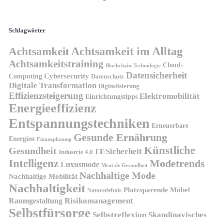
Schlagwörter
Achtsamkeit
Achtsamkeit im Alltag
Achtsamkeitstraining
Cloud-
Blockchain-Technologie
Datensicherheit
Cybersecurity
Computing
Datenschutz
Digitale Transformation
Digitalisierung
Effizienzsteigerung
Elektromobilität
Einrichtungstipps
Energieeffizienz
Entspannungstechniken
Erneuerbare
Gesunde Ernährung
Energien
Finanzplanung
Künstliche
Gesundheit
IT-Sicherheit
Industrie 4.0
Intelligenz
Modetrends
Luxusmode
Mentale Gesundheit
Nachhaltige Mode
Nachhaltige Mobilität
Nachhaltigkeit
Platzsparende Möbel
Naturerlebnis
Risikomanagement
Raumgestaltung
Selbstfürsorge
Skandinavisches
Selbstreflexion