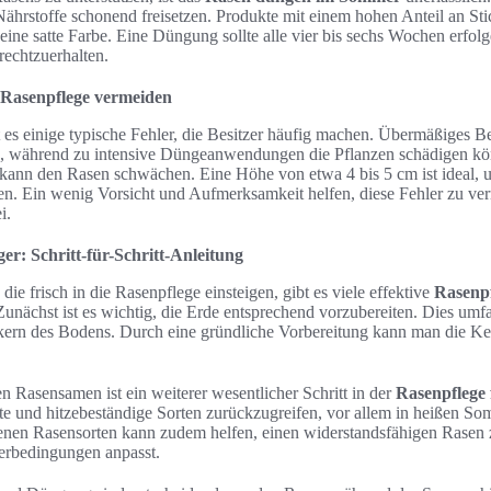
ährstoffe schonend freisetzen. Produkte mit einem hohen Anteil an Stic
ine satte Farbe. Eine Düngung sollte alle vier bis sechs Wochen erfol
rechtzuerhalten.
r Rasenpflege vermeiden
t es einige typische Fehler, die Besitzer häufig machen. Übermäßiges 
n, während zu intensive Düngeanwendungen die Pflanzen schädigen kö
kann den Rasen schwächen. Eine Höhe von etwa 4 bis 5 cm ist ideal,
ten. Ein wenig Vorsicht und Aufmerksamkeit helfen, diese Fehler zu ve
i.
er: Schritt-für-Schritt-Anleitung
 die frisch in die Rasenpflege einsteigen, gibt es viele effektive
Rasenpf
 Zunächst ist es wichtig, die Erde entsprechend vorzubereiten. Dies umf
kern des Bodens. Durch eine gründliche Vorbereitung kann man die K
n Rasensamen ist ein weiterer wesentlicher Schritt in der
Rasenpflege
uste und hitzebeständige Sorten zurückzugreifen, vor allem in heißen 
nen Rasensorten kann zudem helfen, einen widerstandsfähigen Rasen zu
terbedingungen anpasst.