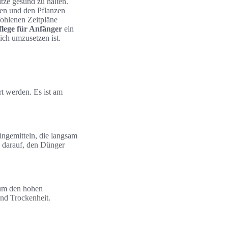
ze gesund zu halten.
en und den Pflanzen
ohlenen Zeitpläne
lege für Anfänger
ein
ich umzusetzen ist.
t werden. Es ist am
gemitteln, die langsam
e darauf, den Dünger
 um den hohen
nd Trockenheit.