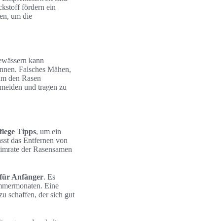
kstoff fördern ein
gen, um die
Bewässern kann
nnen. Falsches Mähen,
 um den Rasen
rmeiden und tragen zu
lege Tipps
, um ein
asst das Entfernen von
eimrate der Rasensamen
 für Anfänger
. Es
Sommermonaten. Eine
 schaffen, der sich gut