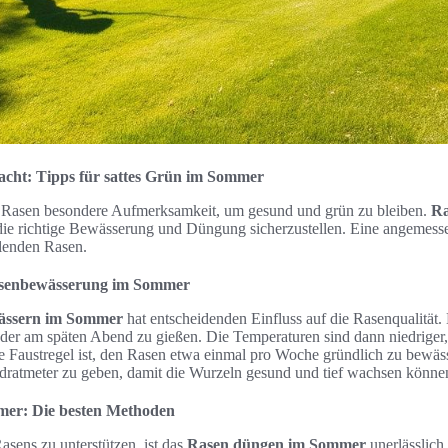
macht: Tipps für sattes Grün im Sommer
 Rasen besondere Aufmerksamkeit, um gesund und grün zu bleiben.
Ra
die richtige Bewässerung und Düngung sicherzustellen. Eine angemessen
hlenden Rasen.
asenbewässerung im Sommer
ässern im Sommer
hat entscheidenden Einfluss auf die Rasenqualität. E
der am späten Abend zu gießen. Die Temperaturen sind dann niedrige
e Faustregel ist, den Rasen etwa einmal pro Woche gründlich zu bewässer
dratmeter zu geben, damit die Wurzeln gesund und tief wachsen könne
er: Die besten Methoden
ens zu unterstützen, ist das
Rasen düngen im Sommer
unerlässlich