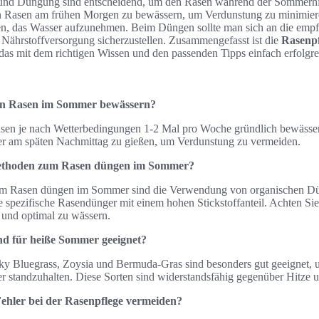
 und Düngung sind entscheidend, um den Rasen während der Sommerhit
n Rasen am frühen Morgen zu bewässern, um Verdunstung zu minimier
en, das Wasser aufzunehmen. Beim Düngen sollte man sich an die empf
 Nährstoffversorgung sicherzustellen. Zusammengefasst ist die
Rasenpf
das mit dem richtigen Wissen und den passenden Tipps einfach erfolgre
inen Rasen im Sommer bewässern?
sen je nach Wetterbedingungen 1-2 Mal pro Woche gründlich bewässer
er am späten Nachmittag zu gießen, um Verdunstung zu vermeiden.
Methoden zum Rasen düngen im Sommer?
m Rasen düngen im Sommer sind die Verwendung von organischen Dün
e spezifische Rasendünger mit einem hohen Stickstoffanteil. Achten Si
 und optimal zu wässern.
nd für heiße Sommer geeignet?
ky Bluegrass, Zoysia und Bermuda-Gras sind besonders gut geeignet,
standzuhalten. Diese Sorten sind widerstandsfähig gegenüber Hitze u
Fehler bei der Rasenpflege vermeiden?