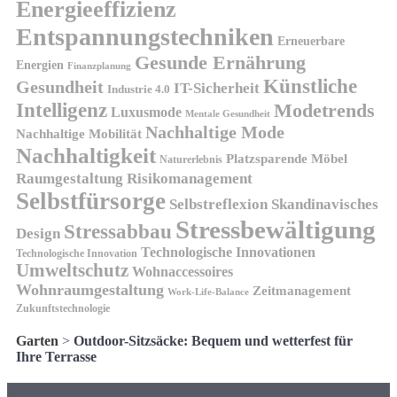
Energieeffizienz
Entspannungstechniken
Erneuerbare
Gesunde Ernährung
Energien
Finanzplanung
Künstliche
Gesundheit
IT-Sicherheit
Industrie 4.0
Intelligenz
Modetrends
Luxusmode
Mentale Gesundheit
Nachhaltige Mode
Nachhaltige Mobilität
Nachhaltigkeit
Platzsparende Möbel
Naturerlebnis
Risikomanagement
Raumgestaltung
Selbstfürsorge
Skandinavisches
Selbstreflexion
Stressbewältigung
Stressabbau
Design
Technologische Innovationen
Technologische Innovation
Umweltschutz
Wohnaccessoires
Wohnraumgestaltung
Zeitmanagement
Work-Life-Balance
Zukunftstechnologie
Garten
>
Outdoor-Sitzsäcke: Bequem und wetterfest für
Ihre Terrasse