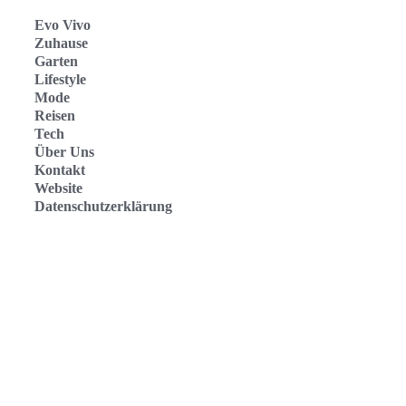
Evo Vivo
Zuhause
Garten
Lifestyle
Mode
Reisen
Tech
Über Uns
Kontakt
Website
Datenschutzerklärung
Evo Vivo Deutschland
Evo Vivo España
Evo Vivo Nederland
Evo Vivo Schweiz