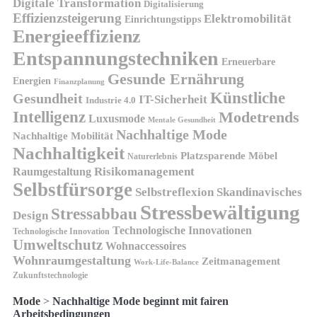
Digitale Transformation
Digitalisierung
Effizienzsteigerung
Elektromobilität
Einrichtungstipps
Energieeffizienz
Entspannungstechniken
Erneuerbare
Gesunde Ernährung
Energien
Finanzplanung
Künstliche
Gesundheit
IT-Sicherheit
Industrie 4.0
Intelligenz
Modetrends
Luxusmode
Mentale Gesundheit
Nachhaltige Mode
Nachhaltige Mobilität
Nachhaltigkeit
Platzsparende Möbel
Naturerlebnis
Risikomanagement
Raumgestaltung
Selbstfürsorge
Skandinavisches
Selbstreflexion
Stressbewältigung
Stressabbau
Design
Technologische Innovationen
Technologische Innovation
Umweltschutz
Wohnaccessoires
Wohnraumgestaltung
Zeitmanagement
Work-Life-Balance
Zukunftstechnologie
Mode
>
Nachhaltige Mode beginnt mit fairen
Arbeitsbedingungen