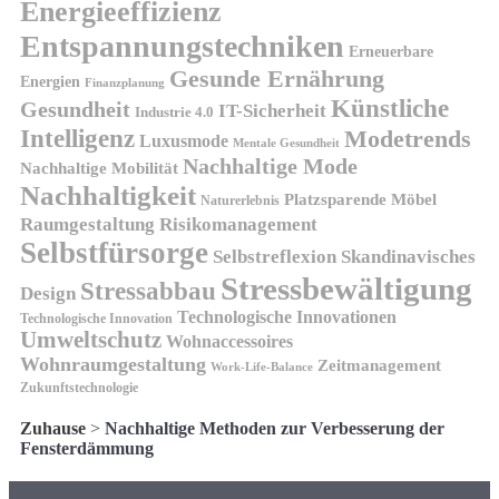
Energieeffizienz
Entspannungstechniken
Erneuerbare
Gesunde Ernährung
Energien
Finanzplanung
Künstliche
Gesundheit
IT-Sicherheit
Industrie 4.0
Intelligenz
Modetrends
Luxusmode
Mentale Gesundheit
Nachhaltige Mode
Nachhaltige Mobilität
Nachhaltigkeit
Platzsparende Möbel
Naturerlebnis
Risikomanagement
Raumgestaltung
Selbstfürsorge
Skandinavisches
Selbstreflexion
Stressbewältigung
Stressabbau
Design
Technologische Innovationen
Technologische Innovation
Umweltschutz
Wohnaccessoires
Wohnraumgestaltung
Zeitmanagement
Work-Life-Balance
Zukunftstechnologie
Zuhause
>
Nachhaltige Methoden zur Verbesserung der
Fensterdämmung