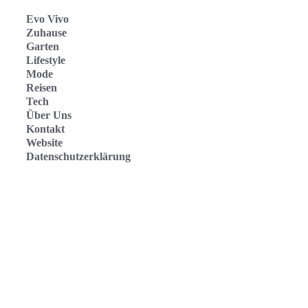
Evo Vivo
Zuhause
Garten
Lifestyle
Mode
Reisen
Tech
Über Uns
Kontakt
Website
Datenschutzerklärung
Evo Vivo Deutschland
Evo Vivo España
Evo Vivo Nederland
Evo Vivo Schweiz