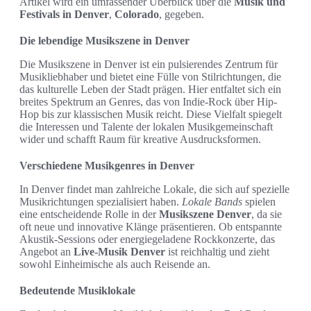
Artikel wird ein umfassender Überblick über die
Musik und
Festivals in Denver
,
Colorado
, gegeben.
Die lebendige Musikszene in Denver
Die Musikszene in Denver ist ein pulsierendes Zentrum für
Musikliebhaber und bietet eine Fülle von Stilrichtungen, die
das kulturelle Leben der Stadt prägen. Hier entfaltet sich ein
breites Spektrum an Genres, das von Indie-Rock über Hip-
Hop bis zur klassischen Musik reicht. Diese Vielfalt spiegelt
die Interessen und Talente der lokalen Musikgemeinschaft
wider und schafft Raum für kreative Ausdrucksformen.
Verschiedene Musikgenres in Denver
In Denver findet man zahlreiche Lokale, die sich auf spezielle
Musikrichtungen spezialisiert haben.
Lokale Bands
spielen
eine entscheidende Rolle in der
Musikszene Denver
, da sie
oft neue und innovative Klänge präsentieren. Ob entspannte
Akustik-Sessions oder energiegeladene Rockkonzerte, das
Angebot an
Live-Musik Denver
ist reichhaltig und zieht
sowohl Einheimische als auch Reisende an.
Bedeutende Musiklokale