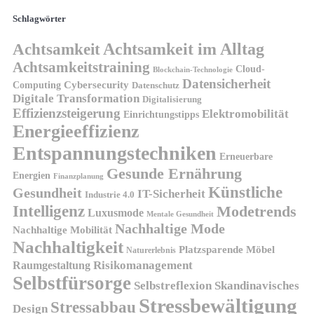
Schlagwörter
Achtsamkeit
Achtsamkeit im Alltag
Achtsamkeitstraining
Cloud-
Blockchain-Technologie
Datensicherheit
Cybersecurity
Computing
Datenschutz
Digitale Transformation
Digitalisierung
Effizienzsteigerung
Elektromobilität
Einrichtungstipps
Energieeffizienz
Entspannungstechniken
Erneuerbare
Gesunde Ernährung
Energien
Finanzplanung
Künstliche
Gesundheit
IT-Sicherheit
Industrie 4.0
Intelligenz
Modetrends
Luxusmode
Mentale Gesundheit
Nachhaltige Mode
Nachhaltige Mobilität
Nachhaltigkeit
Platzsparende Möbel
Naturerlebnis
Risikomanagement
Raumgestaltung
Selbstfürsorge
Skandinavisches
Selbstreflexion
Stressbewältigung
Stressabbau
Design