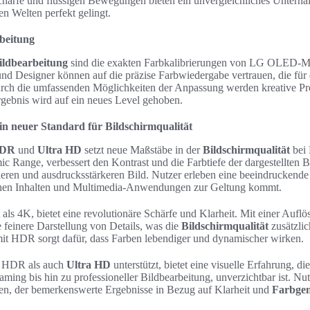
härfe und flüssigen Bewegungen bieten ein unvergleichliches Unterhal
en Welten perfekt gelingt.
rbeitung
Bildbearbeitung
sind die exakten Farbkalibrierungen von LG OLED-Mo
nd Designer können auf die präzise Farbwiedergabe vertrauen, die für
 Durch die umfassenden Möglichkeiten der Anpassung werden kreative Pr
rgebnis wird auf ein neues Level gehoben.
 neuer Standard für Bildschirmqualität
DR
und
Ultra HD
setzt neue Maßstäbe in der
Bildschirmqualität
bei
c Range, verbessert den Kontrast und die Farbtiefe der dargestellten Bi
cheren und ausdrucksstärkeren Bild. Nutzer erleben eine beeindruckende 
schen Inhalten und Multimedia-Anwendungen zur Geltung kommt.
 als 4K, bietet eine revolutionäre Schärfe und Klarheit. Mit einer Auf
e feinere Darstellung von Details, was die
Bildschirmqualität
zusätzlic
t HDR sorgt dafür, dass Farben lebendiger und dynamischer wirken.
l HDR als auch
Ultra HD
unterstützt, bietet eine visuelle Erfahrung, di
ming bis hin zu professioneller Bildbearbeitung, unverzichtbar ist. Nu
sen, der bemerkenswerte Ergebnisse in Bezug auf Klarheit und
Farbgen