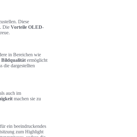
ustellen. Diese
t. Die
Vorteile OLED
-
reue.
ere in Bereichen wie
n
Bildqualität
ermöglicht
 die dargestellten
 als auch im
igkeit
machen sie zu
für ein beeindruckendes
elsitzung zum Highlight