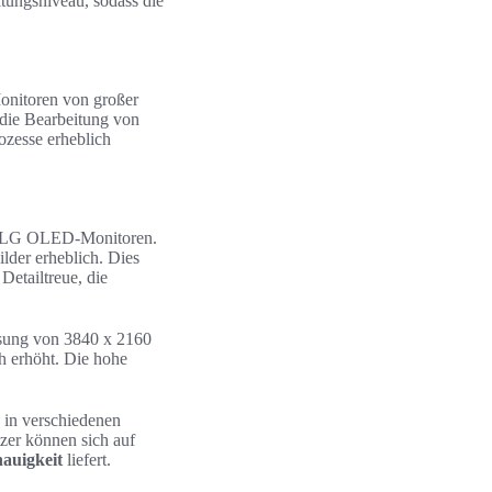
tungsniveau, sodass die
nitoren von großer
 die Bearbeitung von
ozesse erheblich
 LG OLED-Monitoren.
lder erheblich. Dies
Detailtreue, die
lösung von 3840 x 2160
h erhöht. Die hohe
e in verschiedenen
tzer können sich auf
auigkeit
liefert.