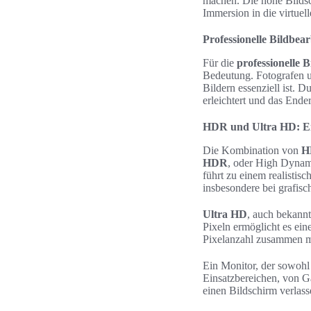
machen. Die hohe Bildsc
Immersion in die virtuell
Professionelle Bildbea
Für die
professionelle 
Bedeutung. Fotografen u
Bildern essenziell ist.
erleichtert und das Ende
HDR und Ultra HD: Ein
Die Kombination von
H
HDR
, oder High Dynami
führt zu einem realistis
insbesondere bei grafi
Ultra HD
, auch bekannt
Pixeln ermöglicht es ein
Pixelanzahl zusammen mi
Ein Monitor, der sowoh
Einsatzbereichen, von Ga
einen Bildschirm verlas