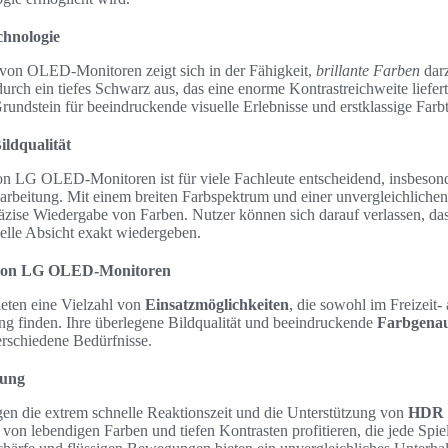
chnologie
l von OLED-Monitoren zeigt sich in der Fähigkeit,
brillante Farben
darz
urch ein tiefes Schwarz aus, das eine enorme Kontrastreichweite liefer
undstein für beeindruckende visuelle Erlebnisse und erstklassige Farbt
ildqualität
n LG OLED-Monitoren ist für viele Fachleute entscheidend, insbesond
arbeitung. Mit einem breiten Farbspektrum und einer unvergleichliche
äzise Wiedergabe von Farben. Nutzer können sich darauf verlassen, dass
uelle Absicht exakt wiedergeben.
 von LG OLED-Monitoren
eten eine Vielzahl von
Einsatzmöglichkeiten
, die sowohl im Freizeit-
 finden. Ihre überlegene Bildqualität und beeindruckende
Farbgenau
erschiedene Bedürfnisse.
tung
en die extrem schnelle Reaktionszeit und die Unterstützung von
HDR
 von lebendigen Farben und tiefen Kontrasten profitieren, die jede Spi