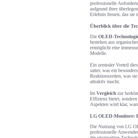
professionelle Anforderu
aufgrund ihrer überlege
Erlebnis freuen, das sie 
Überblick über die Te
Die
OLED-Technologi
bestehen aus organische
ermöglicht eine immense 
Modelle.
Ein zentraler Vorteil die
satter, was ein besonde
Reaktionszeiten, was sie
attraktiv macht.
Im
Vergleich
zur herköm
Effizienz bietet, sonder
Aspekten wird klar, war
LG OLED-Monitore: Bri
Die Nutzung von LG OLED
professionelle Anwende
die einzigartige Technol