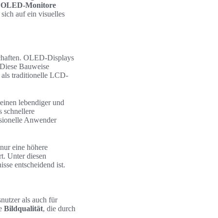
 OLED-Monitore
ich auf ein visuelles
schaften. OLED-Displays
. Diese Bauweise
 als traditionelle LCD-
heinen lebendiger und
 schnellere
ssionelle Anwender
 nur eine höhere
rt. Unter diesen
sse entscheidend ist.
utzer als auch für
de
Bildqualität
, die durch