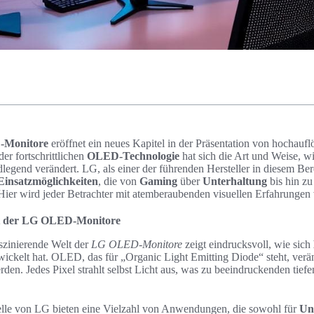
Monitore
eröffnet ein neues Kapitel in der Präsentation von hochauf
er fortschrittlichen
OLED-Technologie
hat sich die Art und Weise, w
dlegend verändert. LG, als einer der führenden Hersteller in diesem Be
Einsatzmöglichkeiten
, die von
Gaming
über
Unterhaltung
bis hin zu
er wird jeder Betrachter mit atemberaubenden visuellen Erfahrungen
lt der LG OLED-Monitore
aszinierende Welt der
LG OLED-Monitore
zeigt eindrucksvoll, wie sich
twickelt hat. OLED, das für „Organic Light Emitting Diode“ steht, verä
erden. Jedes Pixel strahlt selbst Licht aus, was zu beeindruckenden tie
lle von LG bieten eine Vielzahl von Anwendungen, die sowohl für
Un