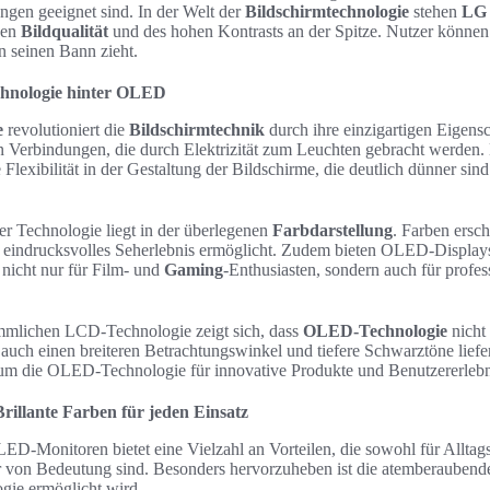
ngen geeignet sind. In der Welt der
Bildschirmtechnologie
stehen
LG
nen
Bildqualität
und des hohen Kontrasts an der Spitze. Nutzer können s
in seinen Bann zieht.
chnologie hinter OLED
e
revolutioniert die
Bildschirmtechnik
durch ihre einzigartigen Eigen
n Verbindungen, die durch Elektrizität zum Leuchten gebracht werden
Flexibilität in der Gestaltung der Bildschirme, die deutlich dünner sind
ser Technologie liegt in der überlegenen
Farbdarstellung
. Farben ersc
rs eindrucksvolles Seherlebnis ermöglicht. Zudem bieten OLED-Displays
 nicht nur für Film- und
Gaming
-Enthusiasten, sondern auch für profe
mlichen LCD-Technologie zeigt sich, dass
OLED-Technologie
nicht
n auch einen breiteren Betrachtungswinkel und tiefere Schwarztöne liefe
um die OLED-Technologie für innovative Produkte und Benutzererlebni
llante Farben für jeden Einsatz
-Monitoren bietet eine Vielzahl an Vorteilen, die sowohl für Alltagsn
r von Bedeutung sind. Besonders hervorzuheben ist die atemberauben
ogie ermöglicht wird.