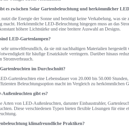
ibt es zwischen Solar Gartenbeleuchtung und herkömmlicher LE
nutzt die Energie der Sonne und benötigt keine Verkabelung, was sie z
ng macht. Herkömmliche LED-Beleuchtung hingegen muss an das Stro
 konstant höhere Lichtstärke und eine breitere Auswahl an Designs.
 sind LED-Gartenlampen?
ehr umweltfreundlich, da sie mit nachhaltigen Materialien hergestell
Notwendigkeit für häufige Ersatzkäufe verringern. Darüber hinaus redu
en Stromverbrauch.
Gartenleuchten im Durchschnitt?
ED-Gartenleuchten eine Lebensdauer von 20.000 bis 50.000 Stunden, 
ffizienten Beleuchtungsoption macht im Vergleich zu herkömmlichen G
-Außenleuchten gibt es?
ene Arten von LED-Außenleuchten, darunter Einbaustrahler, Gartenleuch
uchten. Diese verschiedenen Typen bieten flexible Lösungen für eine e
euchtung.
nbeleuchtung klimafreundliche Praktiken?