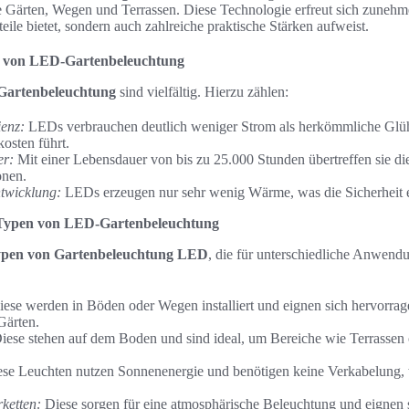
Gärten, Wegen und Terrassen. Diese Technologie erfreut sich zunehmen
teile bietet, sondern auch zahlreiche praktische Stärken aufweist.
le von LED-Gartenbeleuchtung
Gartenbeleuchtung
sind vielfältig. Hierzu zählen:
ienz:
LEDs verbrauchen deutlich weniger Strom als herkömmliche Glü
osten führt.
er:
Mit einer Lebensdauer von bis zu 25.000 Stunden übertreffen sie di
onen.
twicklung:
LEDs erzeugen nur sehr wenig Wärme, was die Sicherheit 
n Typen von LED-Gartenbeleuchtung
ypen von Gartenbeleuchtung LED
, die für unterschiedliche Anwend
ese werden in Böden oder Wegen installiert und eignen sich hervorrag
Gärten.
iese stehen auf dem Boden und sind ideal, um Bereiche wie Terrassen
se Leuchten nutzen Sonnenenergie und benötigen keine Verkabelung, w
ketten:
Diese sorgen für eine atmosphärische Beleuchtung und eignen s