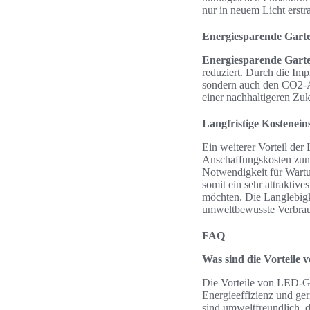
nur in neuem Licht erstr
Energiesparende Gart
Energiesparende Gart
reduziert. Durch die Im
sondern auch den CO2-A
einer nachhaltigeren Zuk
Langfristige Kostene
Ein weiterer Vorteil der
Anschaffungskosten zunäc
Notwendigkeit für Wart
somit ein sehr attraktive
möchten. Die Langlebigk
umweltbewusste Verbrau
FAQ
Was sind die Vorteile
Die Vorteile von LED-Gar
Energieeffizienz und ge
sind umweltfreundlich, 