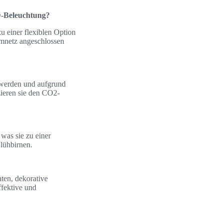
D-Beleuchtung?
u einer flexiblen Option
mnetz angeschlossen
t werden und aufgrund
zieren sie den CO2-
was sie zu einer
lühbirnen.
ten, dekorative
ffektive und