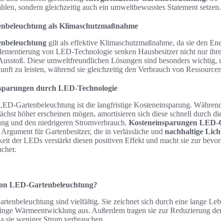
ahlen, sondern gleichzeitig auch ein umweltbewusstes Statement setzen.
enbeleuchtung als Klimaschutzmaßnahme
enbeleuchtung
gilt als effektive Klimaschutzmaßnahme, da sie den En
plementierung von LED-Technologie senken Hausbesitzer nicht nur ihr
usstoß. Diese umweltfreundlichen Lösungen sind besonders wichtig, 
unft zu leisten, während sie gleichzeitig den Verbrauch von Ressource
insparungen durch LED-Technologie
 LED-Gartenbeleuchtung ist die langfristige Kosteneinsparung. Währen
hst höher erscheinen mögen, amortisieren sich diese schnell durch die
ung und den niedrigeren Stromverbrauch.
Kosteneinsparungen LED-
s Argument für Gartenbesitzer, die in verlässliche und
nachhaltige Lich
eit der LEDs verstärkt diesen positiven Effekt und macht sie zur bevo
cher.
 von LED-Gartenbeleuchtung?
tenbeleuchtung sind vielfältig. Sie zeichnet sich durch eine lange Le
ringe Wärmeentwicklung aus. Außerdem tragen sie zur Reduzierung der
da sie weniger Strom verbrauchen.