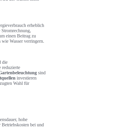
ergieverbrauch erheblich
e Stromrechnung,
um einen Beitrag zu
n wie Wasser verringern.
d die
 reduzierte
Gartenbeleuchtung
sind
tquellen
investieren
rzugten Wahl für
bensdauer, hohe
 Betriebskosten bei und