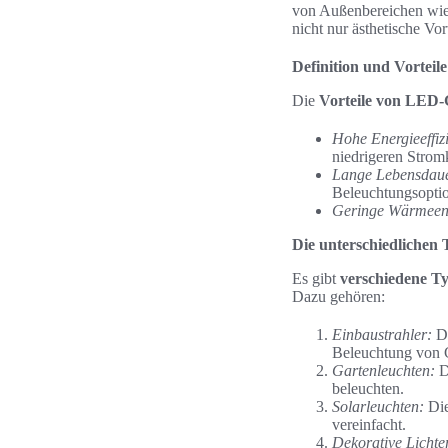
von Außenbereichen wie 
nicht nur ästhetische Vor
Definition und Vortei
Die
Vorteile von LED-
Hohe Energieeffiz
niedrigeren Stromk
Lange Lebensdau
Beleuchtungsopti
Geringe Wärmeen
Die unterschiedliche
Es gibt
verschiedene T
Dazu gehören:
Einbaustrahler:
Di
Beleuchtung von 
Gartenleuchten:
D
beleuchten.
Solarleuchten:
Die
vereinfacht.
Dekorative Lichter