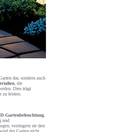
 Garten dar, sondern auch
rialien
, die
erden. Dies trägt
 zu leisten.
D-Gartenbeleuchtung
.
g und
gen, verringern sie den
 wird der Garten nicht