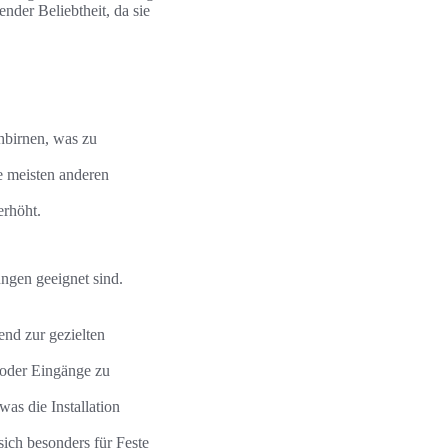
der Beliebtheit, da sie
hbirnen, was zu
e meisten anderen
erhöht.
ungen geeignet sind.
end zur gezielten
 oder Eingänge zu
as die Installation
ich besonders für Feste