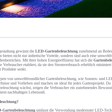
estaltung gewinnt die
LED-Gartenbeleuchtung
zunehmend an Bedeu
n bieten nicht nur ästhetische Vorteile, sondern sind auch eine umwelt
enbereichen. Mit ihrer hohen Energieeffizienz hat sich die
Gartenbel
 Verbraucher etabliert, da sie den Stromverbrauch erheblich minimiert
r Produkte senkt.
Typen von umweltfreundlicher Gartenbeleuchtung, wie Sonnen- und L
ürfnisse und Vorlieben und machen sie ideal für jedes Gartenprojekt. D
nbeleuchtung wächst, zeigen die Verbraucher ein zunehmendes Bewuss
em nachhaltigen Lebensstil.
leuchtung?
D-Gartenbeleuchtung
umfasst die Verwendung modernster LED-Techn