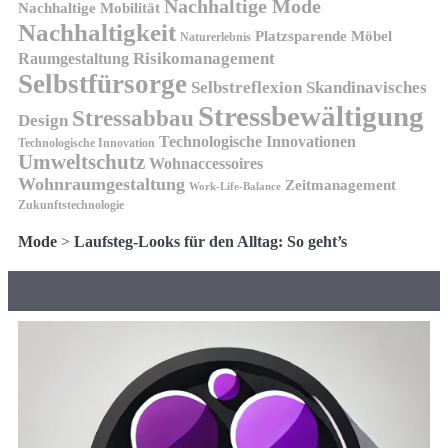
Nachhaltige Mode
Nachhaltige Mobilität
Nachhaltigkeit
Platzsparende Möbel
Naturerlebnis
Risikomanagement
Raumgestaltung
Selbstfürsorge
Skandinavisches
Selbstreflexion
Stressbewältigung
Stressabbau
Design
Technologische Innovationen
Technologische Innovation
Umweltschutz
Wohnaccessoires
Wohnraumgestaltung
Zeitmanagement
Work-Life-Balance
Zukunftstechnologie
Mode
>
Laufsteg-Looks für den Alltag: So geht’s