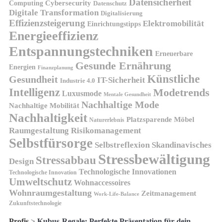
Datensicherheit
Cybersecurity
Computing
Datenschutz
Digitale Transformation
Digitalisierung
Effizienzsteigerung
Elektromobilität
Einrichtungstipps
Energieeffizienz
Entspannungstechniken
Erneuerbare
Gesunde Ernährung
Energien
Finanzplanung
Künstliche
Gesundheit
IT-Sicherheit
Industrie 4.0
Intelligenz
Modetrends
Luxusmode
Mentale Gesundheit
Nachhaltige Mode
Nachhaltige Mobilität
Nachhaltigkeit
Platzsparende Möbel
Naturerlebnis
Risikomanagement
Raumgestaltung
Selbstfürsorge
Skandinavisches
Selbstreflexion
Stressbewältigung
Stressabbau
Design
Technologische Innovationen
Technologische Innovation
Umweltschutz
Wohnaccessoires
Wohnraumgestaltung
Zeitmanagement
Work-Life-Balance
Zukunftstechnologie
Profis
>
Kubus-Regale: Perfekte Präsentation für dein