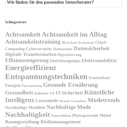
Wie finden Sie den passenden Steuerberater?
Schlagwörter
Achtsamkeit
Achtsamkeit im Alltag
Achtsamkeitstraining
Cloud-
Blockchain-Technologie
Datensicherheit
Cybersecurity
Computing
Datenschutz
Digitale Transformation
Digitalisierung
Effizienzsteigerung
Elektromobilität
Einrichtungstipps
Energieeffizienz
Entspannungstechniken
Erneuerbare
Gesunde Ernährung
Energien
Finanzplanung
Künstliche
Gesundheit
IT-Sicherheit
Industrie 4.0
Intelligenz
Modetrends
Luxusmode
Mentale Gesundheit
Nachhaltige Mode
Nachhaltige Mobilität
Nachhaltigkeit
Platzsparende Möbel
Naturerlebnis
Risikomanagement
Raumgestaltung