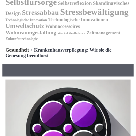
Selbstfürsorge
Skandinavisches
Selbstreflexion
Stressbewältigung
Stressabbau
Design
Technologische Innovationen
Technologische Innovation
Umweltschutz
Wohnaccessoires
Wohnraumgestaltung
Zeitmanagement
Work-Life-Balance
Zukunftstechnologie
Gesundheit
>
Krankenhausverpflegung: Wie sie die
Genesung beeinflusst