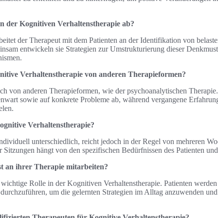
 in der Kognitiven Verhaltenstherapie ab?
beitet der Therapeut mit dem Patienten an der Identifikation von bela
nsam entwickeln sie Strategien zur Umstrukturierung dieser Denkmust
nismen.
gnitive Verhaltenstherapie von anderen Therapieformen?
ch von anderen Therapieformen, wie der psychoanalytischen Therapie. Si
egenwart sowie auf konkrete Probleme ab, während vergangene Erfahru
elen.
ognitive Verhaltenstherapie?
ndividuell unterschiedlich, reicht jedoch in der Regel von mehreren W
 Sitzungen hängt von den spezifischen Bedürfnissen des Patienten und 
t an ihrer Therapie mitarbeiten?
ine wichtige Rolle in der Kognitiven Verhaltenstherapie. Patienten werd
durchzuführen, um die gelernten Strategien im Alltag anzuwenden und i
lifizierten Therapeuten für Kognitive Verhaltenstherapie?