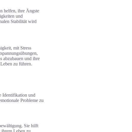
 helfen, ihre Ängste
higkeiten und
alen Stabilität wird
igkeit, mit Stress
ntspannungsübungen,
ss abzubauen und ihre
 Leben zu führen.
 Identifikation und
 emotionale Probleme zu
wältigung. Sie hilft
n ihrem Leben zu