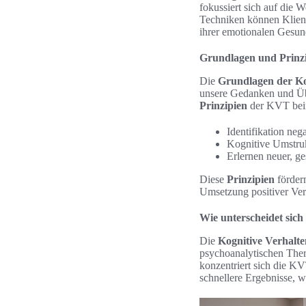
fokussiert sich auf die
Techniken können Klient
ihrer emotionalen Gesund
Grundlagen und Prinzi
Die
Grundlagen der Ko
unsere Gedanken und Üb
Prinzipien
der KVT bein
Identifikation ne
Kognitive Umstru
Erlernen neuer, g
Diese
Prinzipien
fördern
Umsetzung positiver Ver
Wie unterscheidet sic
Die
Kognitive Verhalte
psychoanalytischen Thera
konzentriert sich die KV
schnellere Ergebnisse, 