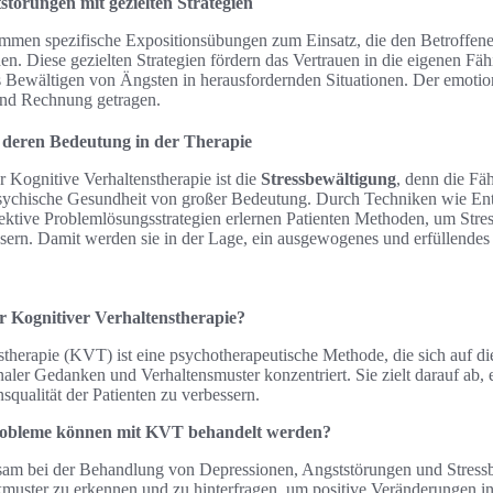
törungen mit gezielten Strategien
men spezifische Expositionsübungen zum Einsatz, die den Betroffenen
en. Diese gezielten Strategien fördern das Vertrauen in die eigenen Fä
 Bewältigen von Ängsten in herausfordernden Situationen. Der emotion
end Rechnung getragen.
 deren Bedeutung in der Therapie
r Kognitive Verhaltenstherapie ist die
Stressbewältigung
, denn die Fäh
 psychische Gesundheit von großer Bedeutung. Durch Techniken wie E
ktive Problemlösungsstrategien erlernen Patienten Methoden, um Stre
ssern. Damit werden sie in der Lage, ein ausgewogenes und erfüllendes
r Kognitiver Verhaltenstherapie?
therapie (KVT) ist eine psychotherapeutische Methode, die sich auf die
aler Gedanken und Verhaltensmuster konzentriert. Sie zielt darauf ab,
qualität der Patienten zu verbessern.
robleme können mit KVT behandelt werden?
am bei der Behandlung von Depressionen, Angststörungen und Stressbe
kmuster zu erkennen und zu hinterfragen, um positive Veränderungen i