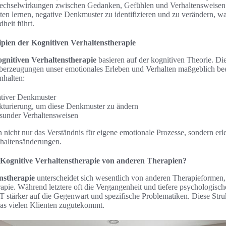
 Wechselwirkungen zwischen Gedanken, Gefühlen und Verhaltensweisen.
en lernen, negative Denkmuster zu identifizieren und zu verändern, wa
heit führt.
pien der Kognitiven Verhaltenstherapie
gnitiven Verhaltenstherapie
basieren auf der kognitiven Theorie. Die
erzeugungen unser emotionales Erleben und Verhalten maßgeblich bee
halten:
gativer Denkmuster
kturierung, um diese Denkmuster zu ändern
esunder Verhaltensweisen
 nicht nur das Verständnis für eigene emotionale Prozesse, sondern erl
haltensänderungen.
h Kognitive Verhaltenstherapie von anderen Therapien?
nstherapie
unterscheidet sich wesentlich von anderen Therapieformen,
pie. Während letztere oft die Vergangenheit und tiefere psychologisch
T stärker auf die Gegenwart und spezifische Problematiken. Diese Struk
was vielen Klienten zugutekommt.