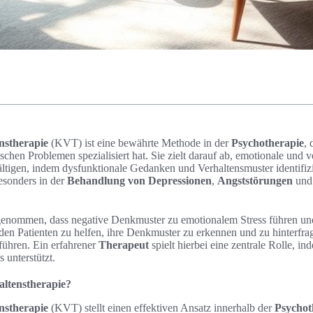
nstherapie
(KVT) ist eine bewährte Methode in der
Psychotherapie
, 
chen Problemen spezialisiert hat. Sie zielt darauf ab, emotionale und 
ltigen, indem dysfunktionale Gedanken und Verhaltensmuster identifizi
esonders in der
Behandlung von Depressionen
,
Angststörungen
und
genommen, dass negative Denkmuster zu emotionalem Stress führen und
s, den Patienten zu helfen, ihre Denkmuster zu erkennen und zu hinterfra
ühren. Ein erfahrener
Therapeut
spielt hierbei eine zentrale Rolle, in
 unterstützt.
altenstherapie?
nstherapie
(KVT) stellt einen effektiven Ansatz innerhalb der
Psychot