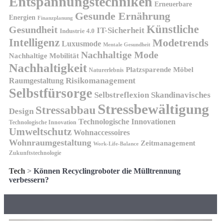
Entspannungstechniken
Erneuerbare
Gesunde Ernährung
Energien
Finanzplanung
Künstliche
Gesundheit
IT-Sicherheit
Industrie 4.0
Intelligenz
Modetrends
Luxusmode
Mentale Gesundheit
Nachhaltige Mode
Nachhaltige Mobilität
Nachhaltigkeit
Platzsparende Möbel
Naturerlebnis
Risikomanagement
Raumgestaltung
Selbstfürsorge
Skandinavisches
Selbstreflexion
Stressbewältigung
Stressabbau
Design
Technologische Innovationen
Technologische Innovation
Umweltschutz
Wohnaccessoires
Wohnraumgestaltung
Zeitmanagement
Work-Life-Balance
Zukunftstechnologie
Tech
>
Können Recyclingroboter die Mülltrennung
verbessern?