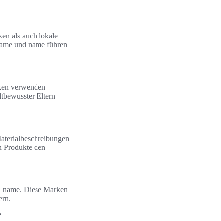
en als auch lokale
 name und name führen
arken verwenden
tbewusster Eltern
aterialbeschreibungen
n Produkte den
nd name. Diese Marken
ern.
?