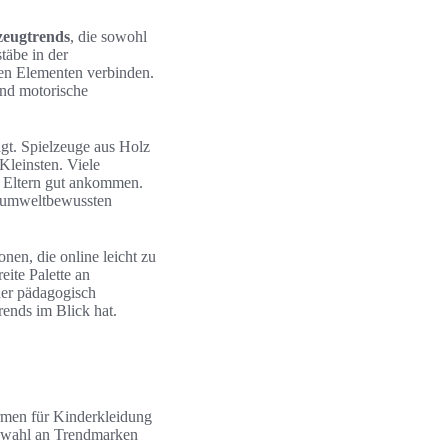
zeugtrends
, die sowohl
äbe in der
den Elementen verbinden.
und motorische
agt. Spielzeuge aus Holz
Kleinsten. Viele
 Eltern gut ankommen.
r umweltbewussten
onen, die online leicht zu
eite Palette an
der pädagogisch
rends im Blick hat.
rmen für Kinderkleidung
swahl an Trendmarken