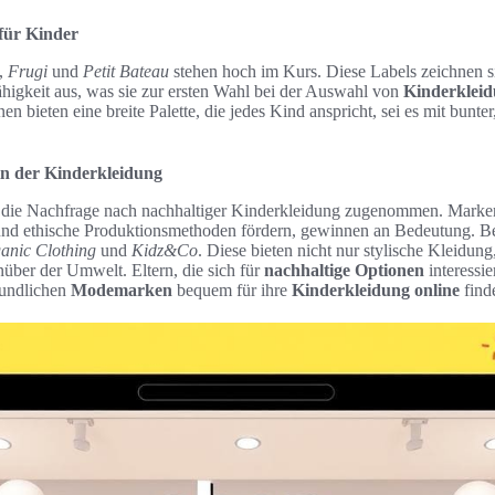
für Kinder
,
Frugi
und
Petit Bateau
stehen hoch im Kurs. Diese Labels zeichnen 
ähigkeit aus, was sie zur ersten Wahl bei der Auswahl von
Kinderklei
n bieten eine breite Palette, die jedes Kind anspricht, sei es mit bunter,
in der Kinderkleidung
at die Nachfrage nach nachhaltiger Kinderkleidung zugenommen. Marke
nd ethische Produktionsmethoden fördern, gewinnen an Bedeutung. Bei
ganic Clothing
und
Kidz&Co
. Diese bieten nicht nur stylische Kleidun
über der Umwelt. Eltern, die sich für
nachhaltige Optionen
interessi
eundlichen
Modemarken
bequem für ihre
Kinderkleidung online
find