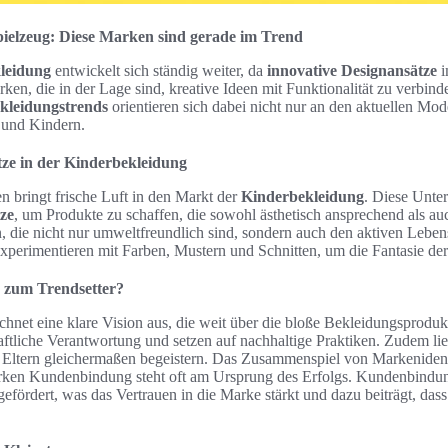
ielzeug: Diese Marken sind gerade im Trend
leidung
entwickelt sich ständig weiter, da
innovative Designansätze
i
en, die in der Lage sind, kreative Ideen mit Funktionalität zu verbind
kleidungstrends
orientieren sich dabei nicht nur an den aktuellen Mo
 und Kindern.
tze in der Kinderbekleidung
n bringt frische Luft in den Markt der
Kinderbekleidung
. Diese Unte
ze
, um Produkte zu schaffen, die sowohl ästhetisch ansprechend als auc
, die nicht nur umweltfreundlich sind, sondern auch den aktiven Leben
 experimentieren mit Farben, Mustern und Schnitten, um die Fantasie de
 zum Trendsetter?
chnet eine klare Vision aus, die weit über die bloße Bekleidungsproduk
aftliche Verantwortung und setzen auf nachhaltige Praktiken. Zudem lief
 Eltern gleichermaßen begeistern. Das Zusammenspiel von Markenidenti
rken Kundenbindung steht oft am Ursprung des Erfolgs. Kundenbindun
efördert, was das Vertrauen in die Marke stärkt und dazu beiträgt, dass