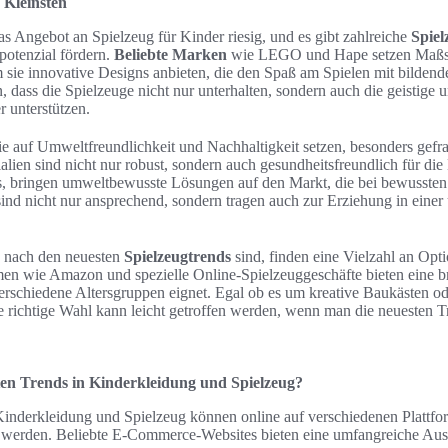
 Kleinsten
das Angebot an Spielzeug für Kinder riesig, und es gibt zahlreiche
Spiel
npotenzial fördern.
Beliebte Marken
wie LEGO und Hape setzen Maßst
 sie innovative Designs anbieten, die den Spaß am Spielen mit bilden
n, dass die Spielzeuge nicht nur unterhalten, sondern auch die geistige 
 unterstützen.
ie auf Umweltfreundlichkeit und Nachhaltigkeit setzen, besonders gefr
alien sind nicht nur robust, sondern auch gesundheitsfreundlich für die 
, bringen umweltbewusste Lösungen auf den Markt, die bei bewussten
ind nicht nur ansprechend, sondern tragen auch zur Erziehung in eine
he nach den neuesten
Spielzeugtrends
sind, finden eine Vielzahl an Opti
men wie Amazon und spezielle Online-Spielzeuggeschäfte bieten eine br
verschiedene Altersgruppen eignet. Egal ob es um kreative Baukästen o
ie richtige Wahl kann leicht getroffen werden, wenn man die neuesten T
ten Trends in Kinderkleidung und Spielzeug?
Kinderkleidung und Spielzeug können online auf verschiedenen Plattfo
 werden. Beliebte E-Commerce-Websites bieten eine umfangreiche Au