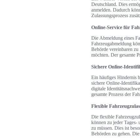
Deutschland. Dies ermög
anmelden. Dadurch könne
Zulassungsprozess zusätz
Online-Service für F
Die Abmeldung eines Fah
Fahrzeugabmeldung könne
Behörde vereinbaren zu m
möchten. Der gesamte Pr
Sichere Online-Identi
Ein häufiges Hindernis b
sichere Online-Identifik
digitale Identitätsnachw
gesamte Prozess der Fah
Flexible Fahrzeugzula
Die flexible Fahrzeugzul
können zu jeder Tages- 
zu müssen. Dies ist beso
Behörden zu gehen. Die d