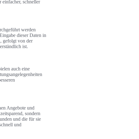
 einfacher, schneller
urchgeführt werden
Eingabe dieser Daten in
, gefolgt von der
rständlich ist.
ielen auch eine
ltungsangelegenheiten
besseren
denen Angebote und
zeitsparend, sondern
unden und die für sie
schnell und