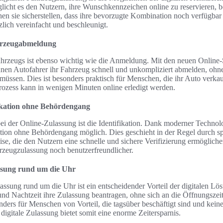
licht es den Nutzern, ihre Wunschkennzeichen online zu reservieren, b
n sie sicherstellen, dass ihre bevorzugte Kombination noch verfügbar 
lich vereinfacht und beschleunigt.
ahrzeugabmeldung
rzeugs ist ebenso wichtig wie die Anmeldung. Mit den neuen Online-S
n Autofahrer ihr Fahrzeug schnell und unkompliziert abmelden, ohne
üssen. Dies ist besonders praktisch für Menschen, die ihr Auto verkauf
ozess kann in wenigen Minuten online erledigt werden.
fikation ohne Behördengang
ei der Online-Zulassung ist die Identifikation. Dank moderner Technolo
ation ohne Behördengang möglich. Dies geschieht in der Regel durch s
eise, die den Nutzern eine schnelle und sichere Verifizierung ermöglich
rzeugzulassung noch benutzerfreundlicher.
ssung rund um die Uhr
assung rund um die Uhr ist ein entscheidender Vorteil der digitalen Lö
und Nachtzeit ihre Zulassung beantragen, ohne sich an die Öffnungszei
nders für Menschen von Vorteil, die tagsüber beschäftigt sind und kein
igitale Zulassung bietet somit eine enorme Zeitersparnis.