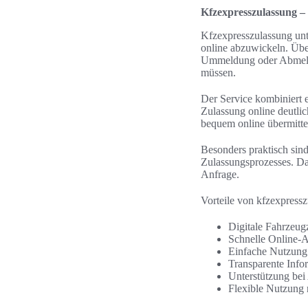
Kfzexpresszulassung – 
Kfzexpresszulassung unt
online abzuwickeln. Übe
Ummeldung oder Abmeldun
müssen.
Der Service kombiniert 
Zulassung online deutli
bequem online übermitte
Besonders praktisch sin
Zulassungsprozesses. Da
Anfrage.
Vorteile von kfzexpressz
Digitale Fahrzeu
Schnelle Online-
Einfache Nutzung
Transparente Info
Unterstützung be
Flexible Nutzung