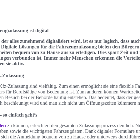
ugzulassung ist digital
n der alles zunehmend digitalisiert wird, ist es nur logisch, dass a
 Digitale Lösungen für die Fahrzeugzulassung bieten den Bürgern 
iten bequem von zu Hause aus zu erledigen. Dies spart Zeit und r
ängen verbunden ist. Immer mehr Menschen erkennen die Vorteile
n sie aktiv.
z-Zulassung
Kfz-Zulassung sind vielfältig. Zum einen ermöglicht sie eine flexible 
rs für Berufstätige von Bedeutung ist. Zum anderen können Wartezeit
en Besuch bei der Behörde häufig entstehen. Das bedeutet, dass der ge
h beschleunigt wird und man sich nicht um Öffnungszeiten kümmern 
 so einfach geht’s
den
zu können, erleichtert den gesamten Zulassungsprozess deutlich. N
en sowie die wichtigsten Fahrzeugdaten. Dank digitaler Formulare und
st sich die Anmeldung bequem von zu Hause oder unterwegs durchführe