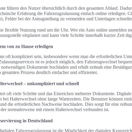
ste führen den Nutzer übersichtlich durch den gesamten Ablauf. Dadu
nische Erfahrung die Fahrzeugzulassung einfach online erledigen. Glei
ei, Fehler bei der Antragstellung zu vermeiden und Unterlagen schnelle
 die flexible Nutzung rund um die Uhr. Wer ein Auto online anmelden m
sungsstelle einplanen und kann viele Schritte innerhalb kurzer Zeit digi
em von zu Hause erledigen
n oft kompliziert sein, insbesondere wenn man die erforderlichen Unt
 Zulassungsservices ist es jedoch möglich, den Fahrzeugwechsel beque
e notwendigen Dokumente hochladen und erhält zeitnah eine Bestätigun
gesamten Prozess deutlich einfacher und effizienter.
terwechsel – unkompliziert und schnell
dert oft viele Schritte und das Einreichen mehrerer Dokumente. Digita
 bei Halterwechsel ohne lange Wartezeiten. Die Benutzer können einfa
und die erforderlichen Nachweise hochladen. Dies sorgt für eine reib
der normalerweise mit einem Halterwechsel verbunden ist.
eservierung in Deutschland
 digitalen Fahrzeugzulassung ist die Möglichkeit der digitalen Kennzeic