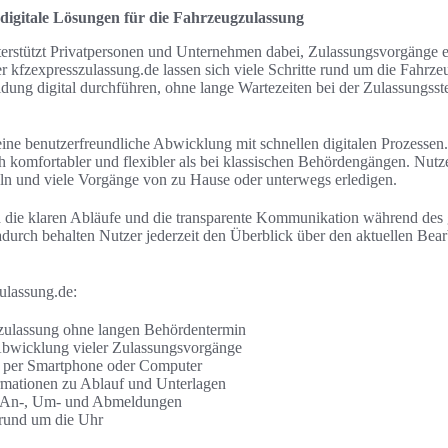
digitale Lösungen für die Fahrzeugzulassung
erstützt Privatpersonen und Unternehmen dabei, Zulassungsvorgänge e
r kfzexpresszulassung.de lassen sich viele Schritte rund um die Fahrz
g digital durchführen, ohne lange Wartezeiten bei der Zulassungsste
eine benutzerfreundliche Abwicklung mit schnellen digitalen Prozesse
ch komfortabler und flexibler als bei klassischen Behördengängen. Nut
ln und viele Vorgänge von zu Hause oder unterwegs erledigen.
d die klaren Abläufe und die transparente Kommunikation während des
durch behalten Nutzer jederzeit den Überblick über den aktuellen Bear
ulassung.de:
gzulassung ohne langen Behördentermin
Abwicklung vieler Zulassungsvorgänge
 per Smartphone oder Computer
rmationen zu Ablauf und Unterlagen
i An-, Um- und Abmeldungen
 rund um die Uhr