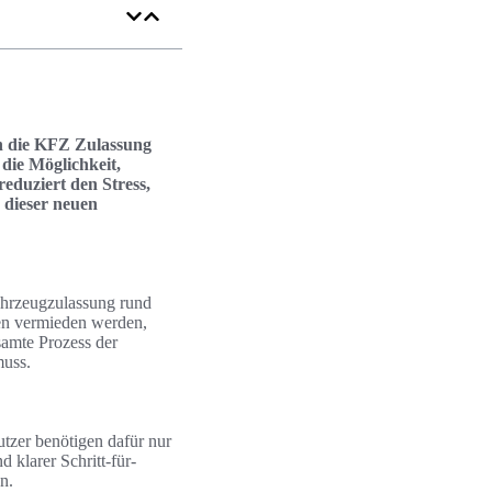
uch die KFZ Zulassung
die Möglichkeit,
eduziert den Stress,
 dieser neuen
Fahrzeugzulassung rund
en vermieden werden,
samte Prozess der
muss.
utzer benötigen dafür nur
 klarer Schritt-für-
n.