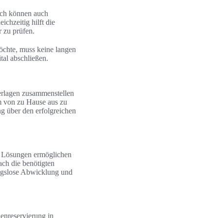
rch können auch
chzeitig hilft die
r zu prüfen.
öchte, muss keine langen
tal abschließen.
erlagen zusammenstellen
m von zu Hause aus zu
g über den erfolgreichen
le Lösungen ermöglichen
ch die benötigten
ungslose Abwicklung und
henreservierung in