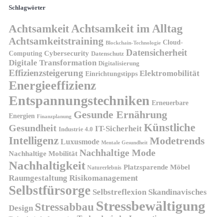
Schlagwörter
Achtsamkeit
Achtsamkeit im Alltag
Achtsamkeitstraining
Cloud-
Blockchain-Technologie
Datensicherheit
Cybersecurity
Computing
Datenschutz
Digitale Transformation
Digitalisierung
Effizienzsteigerung
Elektromobilität
Einrichtungstipps
Energieeffizienz
Entspannungstechniken
Erneuerbare
Gesunde Ernährung
Energien
Finanzplanung
Künstliche
Gesundheit
IT-Sicherheit
Industrie 4.0
Intelligenz
Modetrends
Luxusmode
Mentale Gesundheit
Nachhaltige Mode
Nachhaltige Mobilität
Nachhaltigkeit
Platzsparende Möbel
Naturerlebnis
Risikomanagement
Raumgestaltung
Selbstfürsorge
Skandinavisches
Selbstreflexion
Stressbewältigung
Stressabbau
Design