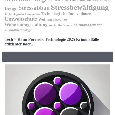
Stressbewältigung
Stressabbau
Design
Technologische Innovationen
Technologische Innovation
Umweltschutz
Wohnaccessoires
Wohnraumgestaltung
Zeitmanagement
Work-Life-Balance
Zukunftstechnologie
Tech
>
Kann Forensik-Technologie 2025 Kriminalfälle
effizienter lösen?