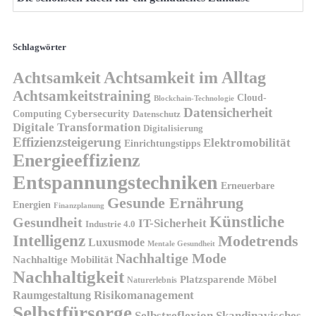
Schlagwörter
Achtsamkeit
Achtsamkeit im Alltag
Achtsamkeitstraining
Cloud-
Blockchain-Technologie
Datensicherheit
Cybersecurity
Computing
Datenschutz
Digitale Transformation
Digitalisierung
Effizienzsteigerung
Elektromobilität
Einrichtungstipps
Energieeffizienz
Entspannungstechniken
Erneuerbare
Gesunde Ernährung
Energien
Finanzplanung
Künstliche
Gesundheit
IT-Sicherheit
Industrie 4.0
Intelligenz
Modetrends
Luxusmode
Mentale Gesundheit
Nachhaltige Mode
Nachhaltige Mobilität
Nachhaltigkeit
Platzsparende Möbel
Naturerlebnis
Risikomanagement
Raumgestaltung
Selbstfürsorge
Skandinavisches
Selbstreflexion