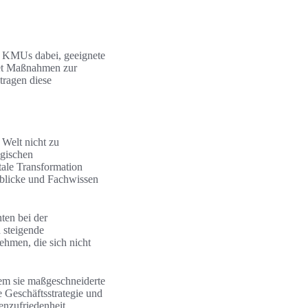
en KMUs dabei, geeignete
tet Maßnahmen zur
tragen diese
n Welt nicht zu
ogischen
gitale Transformation
inblicke und Fachwissen
nten bei der
 steigende
ehmen, die sich nicht
dem sie maßgeschneiderte
 Geschäftsstrategie und
enzufriedenheit