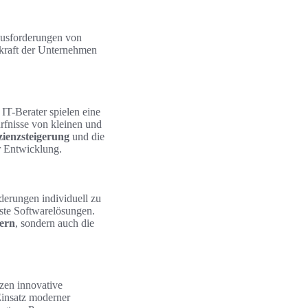
rausforderungen von
skraft der Unternehmen
IT-Berater spielen eine
rfnisse von kleinen und
zienzsteigerung
und die
er Entwicklung.
derungen individuell zu
sste Softwarelösungen.
gern
, sondern auch die
tzen innovative
Einsatz moderner