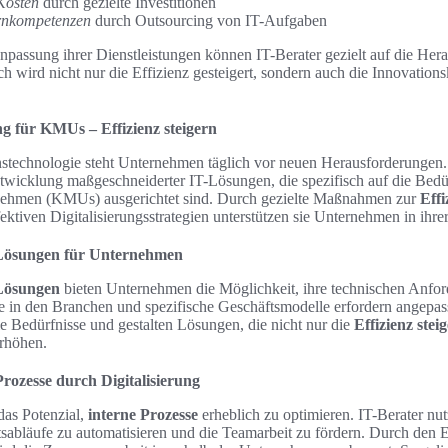
Kosten
durch gezielte Investitionen
rnkompetenzen
durch Outsourcing von IT-Aufgaben
Anpassung ihrer Dienstleistungen können IT-Berater gezielt auf die He
wird nicht nur die Effizienz gesteigert, sondern auch die Innovation
g für KMUs – Effizienz steigern
nstechnologie steht Unternehmen täglich vor neuen Herausforderungen. 
ntwicklung maßgeschneiderter IT-Lösungen, die spezifisch auf die Bedü
rnehmen (KMUs) ausgerichtet sind. Durch gezielte Maßnahmen zur
Effi
ktiven Digitalisierungsstrategien unterstützen sie Unternehmen in ihr
Lösungen für Unternehmen
Lösungen
bieten Unternehmen die Möglichkeit, ihre technischen Anfor
de in den Branchen und spezifische Geschäftsmodelle erfordern angepa
ie Bedürfnisse und gestalten Lösungen, die nicht nur die
Effizienz stei
erhöhen.
rozesse durch Digitalisierung
das Potenzial,
interne Prozesse
erheblich zu optimieren. IT-Berater nu
sabläufe zu automatisieren und die Teamarbeit zu fördern. Durch den 