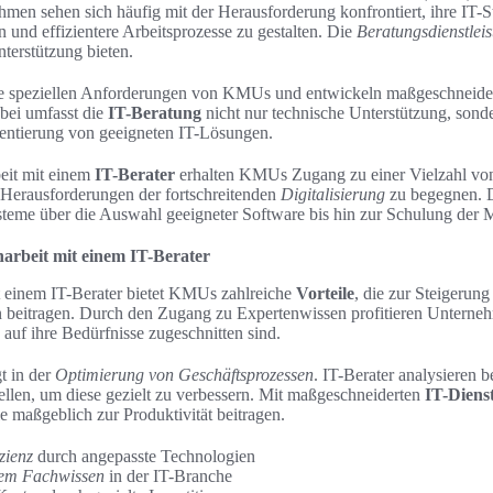
hmen sehen sich häufig mit der Herausforderung konfrontiert, ihre IT-S
und effizientere Arbeitsprozesse zu gestalten. Die
Beratungsdienstlei
terstützung bieten.
ie speziellen Anforderungen von KMUs und entwickeln maßgeschneide
abei umfasst die
IT-Beratung
nicht nur technische Unterstützung, sonde
entierung von geeigneten IT-Lösungen.
eit mit einem
IT-Berater
erhalten KMUs Zugang zu einer Vielzahl vo
Herausforderungen der fortschreitenden
Digitalisierung
zu begegnen. D
teme über die Auswahl geeigneter Software bis hin zur Schulung der Mi
arbeit mit einem IT-Berater
 einem IT-Berater bietet KMUs zahlreiche
Vorteile
, die zur Steigerung
beitragen. Durch den Zugang zu Expertenwissen profitieren Unterneh
 auf ihre Bedürfnisse zugeschnitten sind.
gt in der
Optimierung von Geschäftsprozessen
. IT-Berater analysieren
ellen, um diese gezielt zu verbessern. Mit maßgeschneiderten
IT-Diens
 maßgeblich zur Produktivität beitragen.
zienz
durch angepasste Technologien
lem Fachwissen
in der IT-Branche