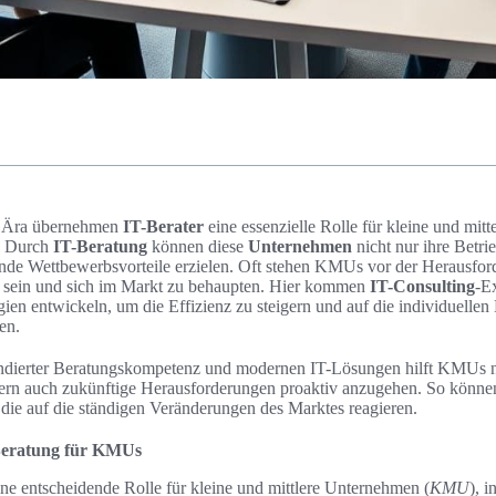
en Ära übernehmen
IT-Berater
eine essenzielle Rolle für kleine und mitt
 Durch
IT-Beratung
können diese
Unternehmen
nicht nur ihre Betri
nde Wettbewerbsvorteile erzielen. Oft stehen KMUs vor der Herausfor
u sein und sich im Markt zu behaupten. Hier kommen
IT-Consulting
-Ex
ien entwickeln, um die Effizienz zu steigern und auf die individuellen
en.
ndierter Beratungskompetenz und modernen IT-Lösungen hilft KMUs ni
ern auch zukünftige Herausforderungen proaktiv anzugehen. So können 
 die auf die ständigen Veränderungen des Marktes reagieren.
-Beratung für KMUs
ine entscheidende Rolle für kleine und mittlere Unternehmen (
KMU
), 