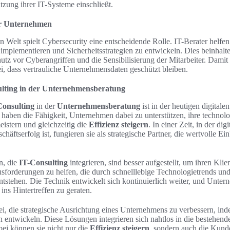
ützung ihrer IT-Systeme einschließt.
ür Unternehmen
en Welt spielt Cybersecurity eine entscheidende Rolle. IT-Berater helf
implementieren und Sicherheitsstrategien zu entwickeln. Dies beinhal
tz vor Cyberangriffen und die Sensibilisierung der Mitarbeiter. Damit 
i, dass vertrauliche Unternehmensdaten geschützt bleiben.
ulting in der Unternehmensberatung
Consulting
in der
Unternehmensberatung
ist in der heutigen digitale
 haben die Fähigkeit, Unternehmen dabei zu unterstützen, ihre technol
istern und gleichzeitig die
Effizienz steigern
. In einer Zeit, in der di
häftserfolg ist, fungieren sie als strategische Partner, die wertvolle E
n, die
IT-Consulting
integrieren, sind besser aufgestellt, um ihren Klie
orderungen zu helfen, die durch schnelllebige Technologietrends und
stehen. Die Technik entwickelt sich kontinuierlich weiter, und Untern
ins Hintertreffen zu geraten.
ei, die strategische Ausrichtung eines Unternehmens zu verbessern, in
entwickeln. Diese Lösungen integrieren sich nahtlos in die bestehende
ei können sie nicht nur die
Effizienz steigern
, sondern auch die Kund