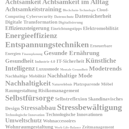
Achtsamkeit
Achtsamkeit im Alltag
Achtsamkeitstraining
Cloud-
Blockchain-Technologie
Datensicherheit
Cybersecurity
Computing
Datenschutz
Digitale Transformation
Digitalisierung
Effizienzsteigerung
Elektromobilität
Einrichtungstipps
Energieeffizienz
Entspannungstechniken
Erneuerbare
Gesunde Ernährung
Energien
Finanzplanung
Künstliche
Gesundheit
IT-Sicherheit
Industrie 4.0
Intelligenz
Modetrends
Luxusmode
Mentale Gesundheit
Nachhaltige Mode
Nachhaltige Mobilität
Nachhaltigkeit
Platzsparende Möbel
Naturerlebnis
Risikomanagement
Raumgestaltung
Selbstfürsorge
Skandinavisches
Selbstreflexion
Stressbewältigung
Stressabbau
Design
Technologische Innovationen
Technologische Innovation
Umweltschutz
Wohnaccessoires
Wohnraumgestaltung
Zeitmanagement
Work-Life-Balance