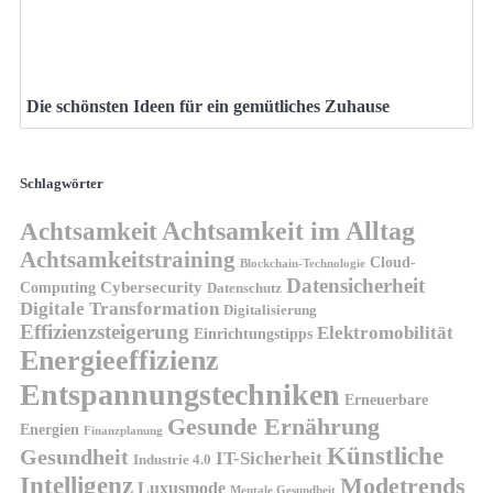
Die schönsten Ideen für ein gemütliches Zuhause
Schlagwörter
Achtsamkeit
Achtsamkeit im Alltag
Achtsamkeitstraining
Cloud-
Blockchain-Technologie
Datensicherheit
Cybersecurity
Computing
Datenschutz
Digitale Transformation
Digitalisierung
Effizienzsteigerung
Elektromobilität
Einrichtungstipps
Energieeffizienz
Entspannungstechniken
Erneuerbare
Gesunde Ernährung
Energien
Finanzplanung
Künstliche
Gesundheit
IT-Sicherheit
Industrie 4.0
Intelligenz
Modetrends
Luxusmode
Mentale Gesundheit