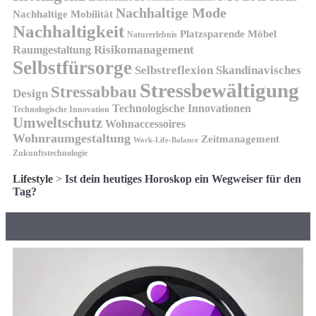
Nachhaltige Mode
Nachhaltige Mobilität
Nachhaltigkeit
Platzsparende Möbel
Naturerlebnis
Risikomanagement
Raumgestaltung
Selbstfürsorge
Skandinavisches
Selbstreflexion
Stressbewältigung
Stressabbau
Design
Technologische Innovationen
Technologische Innovation
Umweltschutz
Wohnaccessoires
Wohnraumgestaltung
Zeitmanagement
Work-Life-Balance
Zukunftstechnologie
Lifestyle
>
Ist dein heutiges Horoskop ein Wegweiser für den
Tag?