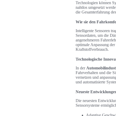
Technologien können Sys
nahtlos umgesetzt werd
die Gesamterfahrung des
Wie sie den Fahrkomfo
Intelligente Sensoren tr
Sensordaten, um die Däm
angenehmeren Fahrerlebn
optimale Anpassung der 
Kraftstoffverbrauch.
Technologische Innova
In der
Automobilindust
Fahrverhalten und die Si
vernetzen und anpassungs
und automatisierte Syst
Neueste Entwicklunge
Die neuesten Entwicklun
Sensorsysteme ermöglich
Adaptive Geschwi