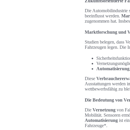
Zukunftsorientierte F
Die Automobilindustrie 
beeinflusst werden.
Mar
zugenommen hat. Insbeso
Marktforschung und 
Studien belegen, dass V
Fahrzeugen legen. Die In
Sicherheitsfunktio
Vernetzungsmöglic
Automatisierung
Diese
Verbrauchererw
Ausstattungen werden im
wettbewerbsfähig zu ble
Die Bedeutung von Ve
Die
Vernetzung
von Fah
Mobilität. Sensoren ermö
Automatisierung
ist ei
Fahrzeuge*.