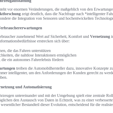
ahrzeugausstattung
steht vor enormen Veränderungen, die maßgeblich von den Erwartunge
ktforschung
zeigt deutlich, dass die Nachfrage nach *intelligenter Fa
ndere die Integration von Sensoren und hochentwickelten Technologie
Verbrauchererwartungen
erbraucher zunehmend Wert auf Sicherheit, Komfort und
Vernetzung
i
formationsbedürfnisse erstrecken sich über:
nen, die das Fahren unterstützen
hkeiten, die nahtlose Interaktionen ermöglichen
, die ein autonomes Fahrerlebnis fördern
artungen
treiben die Automobilhersteller dazu, innovative Konzepte z
mer intelligenter, um den Anforderungen der Kunden gerecht zu werde
iben.
rnetzung und Automatisierung
rzeugen untereinander und mit der Umgebung spielt eine zentrale Roll
glichen den Austausch von Daten in Echtzeit, was zu einer verbessert
n wesentlicher Bestandteil dieser Evolution, entscheidend für die realis