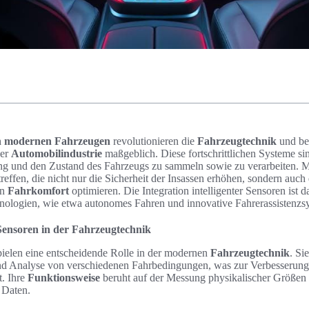
 in modernen Fahrzeugen
revolutionieren die
Fahrzeugtechnik
und bee
der
Automobilindustrie
maßgeblich. Diese fortschrittlichen Systeme sin
 und den Zustand des Fahrzeugs zu sammeln sowie zu verarbeiten. Mit 
reffen, die nicht nur die Sicherheit der Insassen erhöhen, sondern auch
en
Fahrkomfort
optimieren. Die Integration intelligenter Sensoren ist d
ologien, wie etwa autonomes Fahren und innovative Fahrerassistenzs
r Sensoren in der Fahrzeugtechnik
ielen eine entscheidende Rolle in der modernen
Fahrzeugtechnik
. Si
d Analyse von verschiedenen Fahrbedingungen, was zur Verbesserun
t. Ihre
Funktionsweise
beruht auf der Messung physikalischer Größe
e Daten.