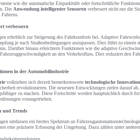
teme wie die automatische Einparkhilfe oder fortschrittliche Funktio
en. Die
Anwendung intelligenter Sensoren
verbessert nicht nur die Si
 Fahrens.
rt verbessern
agen erheblich zur Steigerung des Fahrkomforts bei. Adaptive Fahrwer
pfung je nach Straßenbedingungen anzupassen. Dies führt zu einem st
is. Darüber hinaus erleichtern Funktionen wie die adaptive Geschwind
Fahrzeuggeschwindigkeit an den Verkehrsfluss. Dies reduziert den Fahr
tionen in der Automobilindustrie
rie
vollziehen sich derzeit bemerkenswerte
technologische Innovatio
cherheit revolutionieren. Die neuesten Entwicklungen zielen darauf ab,
fähiger zu machen. Diese Fortschritte werden hauptsächlich durch fort
emlösungen vorangetrieben.
n und Trends
gen umfassen ein breites Spektrum an Fahrzeugautomationstechnologien
en eine präzisere Erfassung der Umgebung. Dazu zählen unter andere
ndigkeitsregelungen