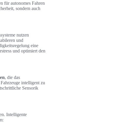
nen für autonomes Fahren
cherheit, sondern auch
kssysteme nutzen
abileren und
igkeitsregelung eine
stress und optimiert den
nen
, die das
 Fahrzeuge intelligent zu
schrittliche Sensorik
. Intelligente
m: