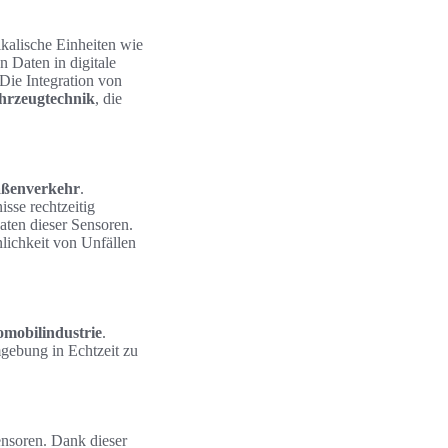
ikalische Einheiten wie
 Daten in digitale
Die Integration von
hrzeugtechnik
, die
raßenverkehr
.
sse rechtzeitig
aten dieser Sensoren.
nlichkeit von Unfällen
mobilindustrie
.
mgebung in Echtzeit zu
ensoren. Dank dieser