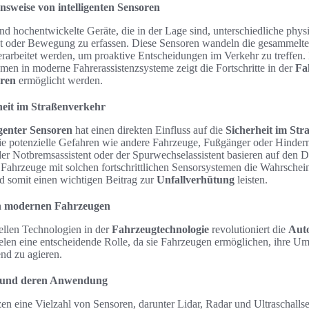
nsweise von intelligenten Sensoren
nd hochentwickelte Geräte, die in der Lage sind, unterschiedliche phys
t oder Bewegung zu erfassen. Diese Sensoren wandeln die gesammelten
rarbeitet werden, um proaktive Entscheidungen im Verkehr zu treffen. 
en in moderne Fahrerassistenzsysteme zeigt die Fortschritte in der
Fa
oren
ermöglicht werden.
rheit im Straßenverkehr
genter Sensoren
hat einen direkten Einfluss auf die
Sicherheit im St
ie potenzielle Gefahren wie andere Fahrzeuge, Fußgänger oder Hinderni
er Notbremsassistent oder der Spurwechselassistent basieren auf den D
s Fahrzeuge mit solchen fortschrittlichen Sensorsystemen die Wahrschei
nd somit einen wichtigen Beitrag zur
Unfallverhütung
leisten.
 in modernen Fahrzeugen
ellen Technologien in der
Fahrzeugtechnologie
revolutioniert die
Auto
ielen eine entscheidende Rolle, da sie Fahrzeugen ermöglichen, ihre U
nd zu agieren.
n und deren Anwendung
n eine Vielzahl von Sensoren, darunter Lidar, Radar und Ultraschalls