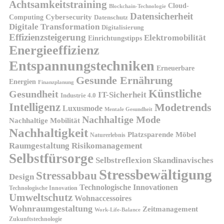
Achtsamkeitstraining
Cloud-
Blockchain-Technologie
Datensicherheit
Cybersecurity
Computing
Datenschutz
Digitale Transformation
Digitalisierung
Effizienzsteigerung
Elektromobilität
Einrichtungstipps
Energieeffizienz
Entspannungstechniken
Erneuerbare
Gesunde Ernährung
Energien
Finanzplanung
Künstliche
Gesundheit
IT-Sicherheit
Industrie 4.0
Intelligenz
Modetrends
Luxusmode
Mentale Gesundheit
Nachhaltige Mode
Nachhaltige Mobilität
Nachhaltigkeit
Platzsparende Möbel
Naturerlebnis
Risikomanagement
Raumgestaltung
Selbstfürsorge
Skandinavisches
Selbstreflexion
Stressbewältigung
Stressabbau
Design
Technologische Innovationen
Technologische Innovation
Umweltschutz
Wohnaccessoires
Wohnraumgestaltung
Zeitmanagement
Work-Life-Balance
Zukunftstechnologie