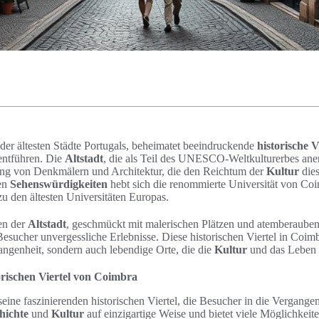
der ältesten Städte Portugals, beheimatet beeindruckende
historische V
entführen. Die
Altstadt
, die als Teil des UNESCO-Weltkulturerbes anerk
ng von Denkmälern und Architektur, die den Reichtum der
Kultur
dies
en
Sehenswürdigkeiten
hebt sich die renommierte Universität von Coi
zu den ältesten Universitäten Europas.
en der
Altstadt
, geschmückt mit malerischen Plätzen und atemberaube
esucher unvergessliche Erlebnisse. Diese historischen Viertel in Coim
angenheit, sondern auch lebendige Orte, die die
Kultur
und das Leben d
orischen Viertel von Coimbra
seine faszinierenden historischen Viertel, die Besucher in die Vergangen
hichte
und
Kultur
auf einzigartige Weise und bietet viele Möglichkei