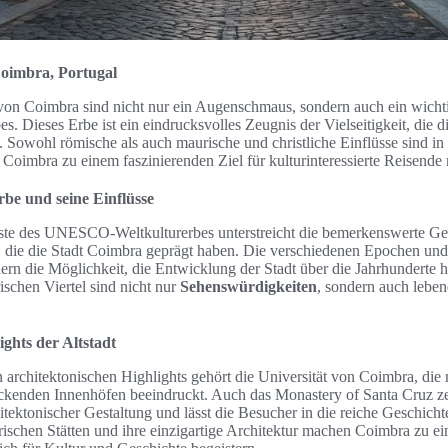
 Coimbra, Portugal
 von Coimbra sind nicht nur ein Augenschmaus, sondern auch ein wichti
Dieses Erbe ist ein eindrucksvolles Zeugnis der Vielseitigkeit, die di
. Sowohl römische als auch maurische und christliche Einflüsse sind in
Coimbra zu einem faszinierenden Ziel für kulturinteressierte Reisende
e und seine Einflüsse
iste des UNESCO-Weltkulturerbes unterstreicht die bemerkenswerte Ges
e, die die Stadt Coimbra geprägt haben. Die verschiedenen Epochen und
rn die Möglichkeit, die Entwicklung der Stadt über die Jahrhunderte 
ischen Viertel sind nicht nur
Sehenswürdigkeiten
, sondern auch lebe
ights der Altstadt
 architektonischen Highlights gehört die Universität von Coimbra, die 
ckenden Innenhöfen beeindruckt. Auch das Monastery of Santa Cruz z
tektonischer Gestaltung und lässt die Besucher in die reiche Geschicht
orischen Stätten und ihre einzigartige Architektur machen Coimbra zu e