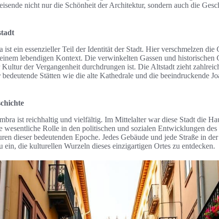
eisende nicht nur die Schönheit der Architektur, sondern auch die Gesch
stadt
ist ein essenzieller Teil der Identität der Stadt. Hier verschmelzen di
n einem lebendigen Kontext. Die verwinkelten Gassen und historischen
Kultur der Vergangenheit durchdrungen ist. Die Altstadt zieht zahlreic
r
bedeutende Stätten wie die alte Kathedrale und die beeindruckende Jo
chichte
bra ist reichhaltig und vielfältig. Im Mittelalter war diese Stadt die H
e wesentliche Rolle in den politischen und sozialen Entwicklungen des
ren dieser bedeutenden Epoche. Jedes Gebäude und jede Straße in der A
 ein, die kulturellen Wurzeln dieses einzigartigen Ortes zu entdecken.