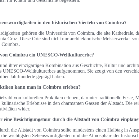
sich für Kultur und Geschichte begeistern.
henswürdigkeiten in den historischen Vierteln von Coimbra?
digkeiten gehören die Universität von Coimbra, die alte Kathedrale, d
nta Cruz. Diese Orte sind nicht nur architektonische Meisterwerke, so
n Coimbra.
dt von Coimbra ein UNESCO-Weltkulturerbe?
rund ihrer einzigartigen Kombination aus Geschichte, Kultur und archi
des UNESCO-Weltkulturerbes aufgenommen. Sie zeugt von den verschie
t über Jahrhunderte geprägt haben.
aktiken kann man in Coimbra erleben?
lzahl von kulturellen Praktiken erleben, darunter traditionelle Feste, 
ulinarische Erlebnisse in den charmanten Gassen der Altstadt. Die rei
ktivitäten wider.
ür eine Besichtigungstour durch die Altstadt von Coimbra einplan
durch die Altstadt von Coimbra sollte mindestens einen Halbtag in An
 die wichtigsten Sehenswürdigkeiten und die Atmosphäre der historisch