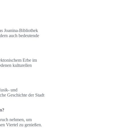
as Joanina-Bibliothek
ndern auch bedeutende
tektonischem Erbe im
denen kulturellen
Musik- und
che Geschichte der Stadt
en?
spruch nehmen, um
en Viertel zu genießen.