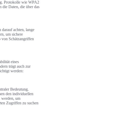
ung. Protokolle wie WPA2
 die Daten, die über das
en darauf achten, lange
rn, um sichere
o von Schätzangriffen
bilität eines
dern trägt auch zur
chtigt werden:
ntraler Bedeutung.
nen den individuellen
en werden, um
rten Zugriffen zu suchen