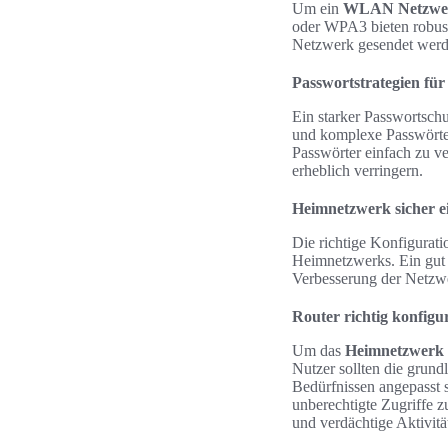
Um ein
WLAN Netzwer
oder WPA3 bieten robust
Netzwerk gesendet werde
Passwortstrategien fü
Ein starker Passwortschu
und komplexe Passwörte
Passwörter einfach zu v
erheblich verringern.
Heimnetzwerk sicher ei
Die richtige Konfiguratio
Heimnetzwerks. Ein gut 
Verbesserung der Netzwer
Router richtig konfigu
Um das
Heimnetzwerk s
Nutzer sollten die grun
Bedürfnissen angepasst s
unberechtigte Zugriffe z
und verdächtige Aktivit