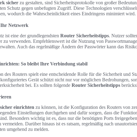
k sicher
zu gestalten, sind Sicherheitsprotokolle von großer Bedeut
en Schutz gegen unbefugten Zugriff. Diese Technologien verschlüsseln
n, wodurch die Wahrscheinlichkeit eines Eindringens minimiert wird.
r Ihr Netzwerk
tz ist eine der grundlegendsten
Router Sicherheitstipps
. Nutzer sollt
r zu verwenden. Empfehlenswert ist die Nutzung von Passwortmanage
erwalten. Auch das regelmäßige Ändern der Passwörter kann das Risik
nrichten: So bleibt Ihre Verbindung stabil
n des Routers spielt eine entscheidende Rolle für die Sicherheit und Sta
konfiguriertes Gerät schützt nicht nur vor möglichen Bedrohungen, son
ksicherheit bei. Es sollten folgende
Router Sicherheitstipps
berücksi
rieren
icher einrichten
zu können, ist die Konfiguration des Routers von ze
dlegenden Einstellungen durchgehen und dafür sorgen, dass die Funktio
ind. Besonders wichtig ist es, dass nur die benötigten Ports freigegeb
u vermeiden. Darüber hinaus ist es ratsam, regelmäßig nach unautorisie
äten umgehend zu melden.