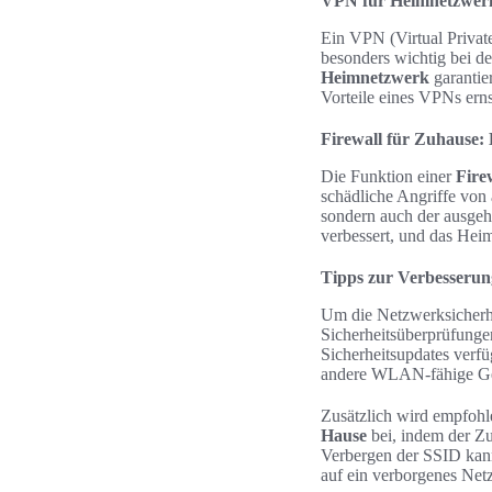
VPN für Heimnetzwerk:
Ein VPN (Virtual Private
besonders wichtig bei d
Heimnetzwerk
garantie
Vorteile eines VPNs ernst
Firewall für Zuhause:
Die Funktion einer
Fire
schädliche Angriffe von 
sondern auch der ausgeh
verbessert, und das Heim
Tipps zur Verbesserun
Um die Netzwerksicherhe
Sicherheitsüberprüfungen
Sicherheitsupdates verf
andere WLAN-fähige Ger
Zusätzlich wird empfohle
Hause
bei, indem der Zu
Verbergen der SSID kann
auf ein verborgenes Net