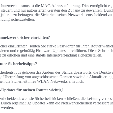
Schutzmechanismus ist die MAC-Adressenfilterung. Dies ermöglicht es, 
 steuern und nur autorisierten Geräten den Zugang zu gewähren. Durc
eder dazu beitragen, die Sicherheit seines Netzwerks entscheidend zu 
indung sicherzustellen.
mnetzwerk sicher einrichten?
her einzurichten, sollten Sie starke Passwörter für Ihren Router wä
ivieren und regelmäßig Firmware-Updates durchführen. Diese Schritte h
 zu erhöhen und eine stabile Internetverbindung sicherzustellen.
uter Sicherheitstipps?
cherheitstipps gehören das Ändern des Standardpassworts, die Deakti
ge Überprüfung von angeschlossenen Geräten sowie die Aktualisierung
n die Sicherheit Ihres WLAN Netzwerks erheblich.
Updates für meinen Router wichtig?
tscheidend, weil sie Sicherheitslücken schließen, die Leistung verbes
. Durch regelmäßige Updates kann die Netzwerksicherheit verbessert un
 werden.