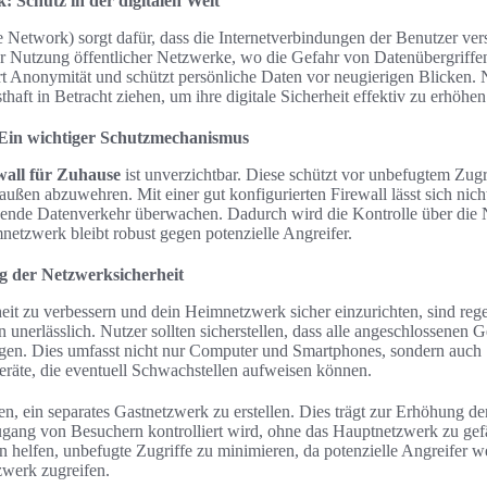
 Schutz in der digitalen Welt
 Network) sorgt dafür, dass die Internetverbindungen der Benutzer versc
er Nutzung öffentlicher Netzwerke, wo die Gefahr von Datenübergriffen
rt Anonymität und schützt persönliche Daten vor neugierigen Blicken. N
haft in Betracht ziehen, um ihre digitale Sicherheit effektiv zu erhöhen
 Ein wichtiger Schutzmechanismus
wall für Zuhause
ist unverzichtbar. Diese schützt vor unbefugtem Zugr
außen abzuwehren. Mit einer gut konfigurierten Firewall lässt sich nich
ende Datenverkehr überwachen. Dadurch wird die Kontrolle über die 
netzwerk bleibt robust gegen potenzielle Angreifer.
g der Netzwerksicherheit
it zu verbessern und dein Heimnetzwerk sicher einzurichten, sind reg
 unerlässlich. Nutzer sollten sicherstellen, dass alle angeschlossenen G
ügen. Dies umfasst nicht nur Computer und Smartphones, sondern auc
äte, die eventuell Schwachstellen aufweisen können.
n, ein separates Gastnetzwerk zu erstellen. Dies trägt zur Erhöhung d
gang von Besuchern kontrolliert wird, ohne das Hauptnetzwerk zu ge
 helfen, unbefugte Zugriffe zu minimieren, da potenzielle Angreifer w
zwerk zugreifen.