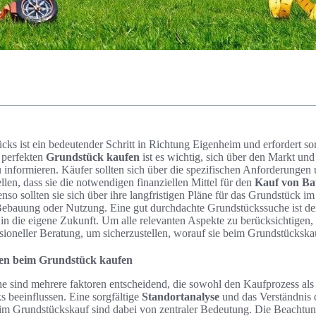
ks ist ein bedeutender Schritt in Richtung Eigenheim und erfordert so
 perfekten
Grundstück kaufen
ist es wichtig, sich über den Markt un
informieren. Käufer sollten sich über die spezifischen Anforderunge
llen, dass sie die notwendigen finanziellen Mittel für den
Kauf von Ba
nso sollten sie sich über ihre langfristigen Pläne für das Grundstück im
 Bebauung oder Nutzung. Eine gut durchdachte Grundstückssuche ist der
n in die eigene Zukunft. Um alle relevanten Aspekte zu berücksichtigen, 
ioneller Beratung, um sicherzustellen, worauf sie beim Grundstückskau
ren beim Grundstück kaufen
e sind mehrere faktoren entscheidend, die sowohl den Kaufprozess als
 beeinflussen. Eine sorgfältige
Standortanalyse
und das Verständnis d
 Grundstückskauf sind dabei von zentraler Bedeutung. Die Beachtun