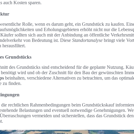
als auch Kosten sparen.
uktur
 wesentliche Rolle, wenn es darum geht, ein Grundstück zu kaufen. Eine
ufsmöglichkeiten und Erholungsgebieten erhöht nicht nur die Lebensqu
Käufer sollten sich auch mit der Anbindung an öffentliche Verkehrsmitt
Pendelverkehr von Bedeutung ist. Diese
Standortanalyse
bringt viele Vor
herausfiltert.
des Grundstücks
nitt des Grundstücks sind entscheidend für die geplante Nutzung. Käuf
 benötigt wird und ob der Zuschnitt für den Bau der gewünschten Immob
ps
beinhalten, verschiedene Alternativen zu betrachten, um das optimal
e zu finden.
dingungen
r die rechtlichen Rahmenbedingungen beim Grundstückskauf informier
 bestehende Belastungen und eventuell notwendige Genehmigungen. Wer
e Überraschungen vermeiden und sicherstellen, dass das Grundstück den
t.