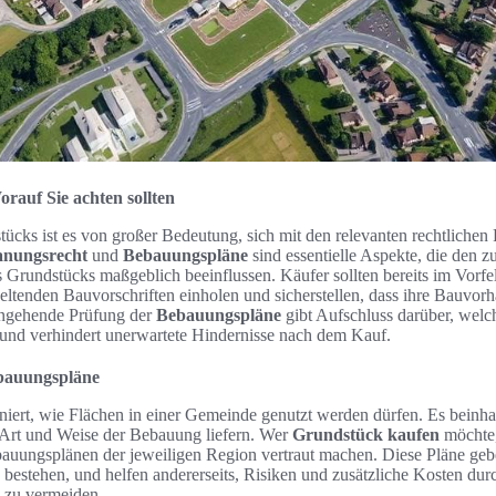
rauf Sie achten sollten
ücks ist es von großer Bedeutung, sich mit den relevanten rechtlich
anungsrecht
und
Bebauungspläne
sind essentielle Aspekte, die den z
 Grundstücks maßgeblich beeinflussen. Käufer sollten bereits im Vorf
eltenden Bauvorschriften einholen und sicherstellen, dass ihre Bauvorh
ingehende Prüfung der
Bebauungspläne
gibt Aufschluss darüber, wel
 und verhindert unerwartete Hindernisse nach dem Kauf.
bauungspläne
niert, wie Flächen in einer Gemeinde genutzt werden dürfen. Es beinhalt
 Art und Weise der Bebauung liefern. Wer
Grundstück kaufen
möchte,
bauungsplänen der jeweiligen Region vertraut machen. Diese Pläne gebe
 bestehen, und helfen andererseits, Risiken und zusätzliche Kosten du
 zu vermeiden.