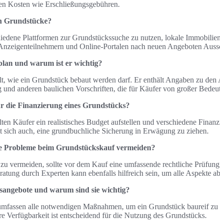
ten Kosten wie Erschließungsgebühren.
en Grundstücke?
chiedene Plattformen zur Grundstückssuche zu nutzen, lokale Immobilie
Anzeigenteilnehmern und Online-Portalen nach neuen Angeboten Aussc
plan und warum ist er wichtig?
t, wie ein Grundstück bebaut werden darf. Er enthält Angaben zu den
 und anderen baulichen Vorschriften, die für Käufer von großer Bedeu
ür die Finanzierung eines Grundstücks?
lten Käufer ein realistisches Budget aufstellen und verschiedene Finan
lt sich auch, eine grundbuchliche Sicherung in Erwägung zu ziehen.
he Probleme beim Grundstückskauf vermeiden?
zu vermeiden, sollte vor dem Kauf eine umfassende rechtliche Prüfung
atung durch Experten kann ebenfalls hilfreich sein, um alle Aspekte a
sangebote und warum sind sie wichtig?
umfassen alle notwendigen Maßnahmen, um ein Grundstück baureif zu
e Verfügbarkeit ist entscheidend für die Nutzung des Grundstücks.