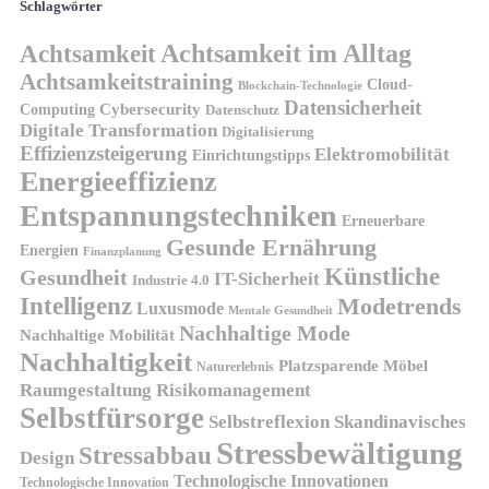
Schlagwörter
Achtsamkeit
Achtsamkeit im Alltag
Achtsamkeitstraining
Cloud-
Blockchain-Technologie
Datensicherheit
Cybersecurity
Computing
Datenschutz
Digitale Transformation
Digitalisierung
Effizienzsteigerung
Elektromobilität
Einrichtungstipps
Energieeffizienz
Entspannungstechniken
Erneuerbare
Gesunde Ernährung
Energien
Finanzplanung
Künstliche
Gesundheit
IT-Sicherheit
Industrie 4.0
Intelligenz
Modetrends
Luxusmode
Mentale Gesundheit
Nachhaltige Mode
Nachhaltige Mobilität
Nachhaltigkeit
Platzsparende Möbel
Naturerlebnis
Risikomanagement
Raumgestaltung
Selbstfürsorge
Skandinavisches
Selbstreflexion
Stressbewältigung
Stressabbau
Design
Technologische Innovationen
Technologische Innovation