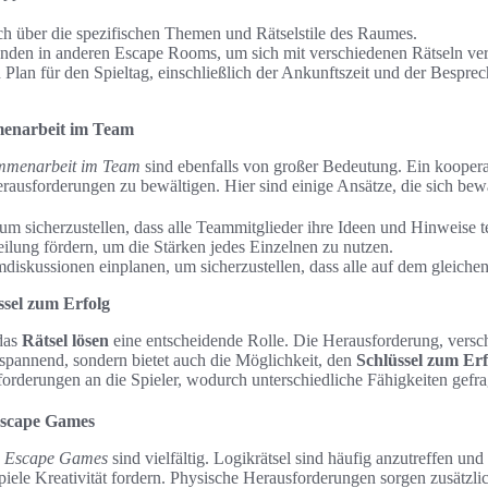
ich über die spezifischen Themen und Rätselstile des Raumes.
nden in anderen Escape Rooms, um sich mit verschiedenen Rätseln ver
n Plan für den Spieltag, einschließlich der Ankunftszeit und der Bespr
menarbeit im Team
ammenarbeit im Team
sind ebenfalls von großer Bedeutung. Ein koopera
rausforderungen zu bewältigen. Hier sind einige Ansätze, die sich bew
um sicherzustellen, dass alle Teammitglieder ihre Ideen und Hinweise t
ilung fördern, um die Stärken jedes Einzelnen zu nutzen.
iskussionen einplanen, um sicherzustellen, dass alle auf dem gleichen
ssel zum Erfolg
das
Rätsel lösen
eine entscheidende Rolle. Die Herausforderung, versc
r spannend, sondern bietet auch die Möglichkeit, den
Schlüssel zum Erf
forderungen an die Spieler, wodurch unterschiedliche Fähigkeiten gefra
Escape Games
in Escape Games
sind vielfältig. Logikrätsel sind häufig anzutreffen und
le Kreativität fordern. Physische Herausforderungen sorgen zusätzlich