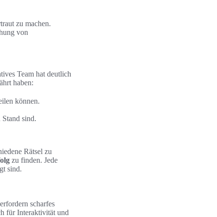
traut zu machen.
echung von
tives Team hat deutlich
ährt haben:
eilen können.
 Stand sind.
hiedene Rätsel zu
olg
zu finden. Jede
gt sind.
 erfordern scharfes
 für Interaktivität und