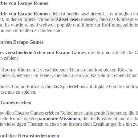
chte von Escape Rooms
chte von Escape Rooms
allein ist bereits faszinierend. Ursprünglich 
t, in denen Spieler virtuelle
Rätsel lösen
mussten, fand das Konzept s
. Es wurde schnell weltweit populär und führte zur Eröffnung zahlreic
in vielen Städten zu finden sind.
en von Escape Games
 es
verschiedene Arten von Escape Games
, die für unterschiedliche
n zählen:
e Rooms: Räume mit verschiedenen Themen und komplexen Rätseln.
iele: Abenteuer im Freien, die das Lösen von Rätseln mit einem Rund
mes: Online-Formate, die das Spielerlebnis auf digitale Geräte übertr
use aus zu spielen.
 Games erleben
isvollen Escape Games erleben Teilnehmer aufregende Abenteuer, die i
 Jede Runde bietet
spannende Missionen
, die die Kreativität und das 
ie vielseitigen Themen reichen von historischen Erzählungen bis hin zu
und ihre Herausforderungen