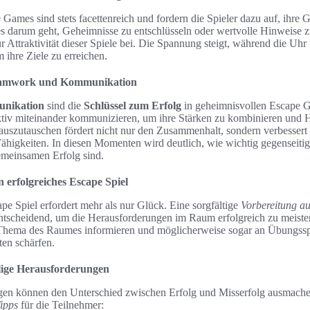
Games sind stets facettenreich und fordern die Spieler dazu auf, ihre 
es darum geht, Geheimnisse zu entschlüsseln oder wertvolle Hinweise z
r Attraktivität dieser Spiele bei. Die Spannung steigt, während die Uhr
ihre Ziele zu erreichen.
eamwork und Kommunikation
nikation
sind die
Schlüssel zum Erfolg
in geheimnisvollen Escape G
tiv miteinander kommunizieren, um ihre Stärken zu kombinieren und 
 auszutauschen fördert nicht nur den Zusammenhalt, sondern verbessert
higkeiten. In diesen Momenten wird deutlich, wie wichtig gegenseitig
emeinsamen Erfolg sind.
n erfolgreiches Escape Spiel
pe Spiel erfordert mehr als nur Glück. Eine sorgfältige
Vorbereitung auf
entscheidend, um die Herausforderungen im Raum erfolgreich zu meister
 Thema des Raumes informieren und möglicherweise sogar an Übungssp
ten schärfen.
flige Herausforderungen
ngen können den Unterschied zwischen Erfolg und Misserfolg ausmachen
ipps
für die Teilnehmer: