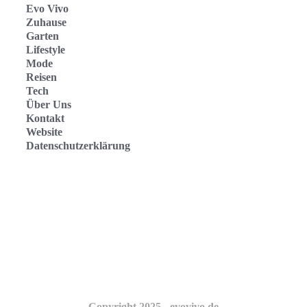
Evo Vivo
Zuhause
Garten
Lifestyle
Mode
Reisen
Tech
Über Uns
Kontakt
Website
Datenschutzerklärung
Evo Vivo Deutschland
Evo Vivo España
Evo Vivo Nederland
Evo Vivo Schweiz
Copyright 2025 - evovivo.de