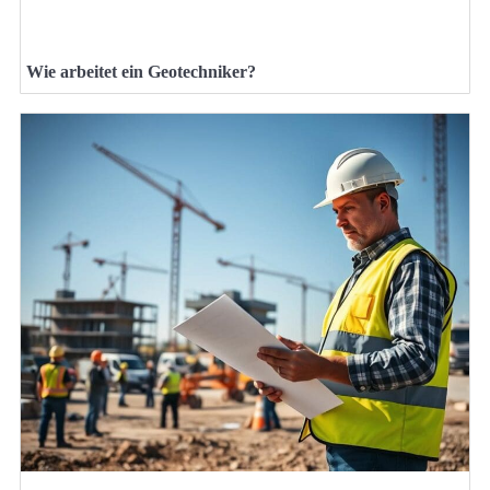
Wie arbeitet ein Geotechniker?