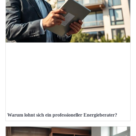
Warum lohnt sich ein professioneller Energieberater?