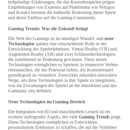
tiefgründige Erfahrungen, die das Konsolenspielen prägen.
Empfehlungen von Experten auf Plattformen wie Polygon
und Kotaku betonen die kulturelle Bedeutung dieser Spiele
und deren Einfluss auf die Gaming-Community.
Gaming Trends: Was die Zukunft bringt
Die Welt des Gamings ist im ständigen Wandel, und
neue
Technologien
spielen eine entscheidende Rolle in der
Entwicklung des Spielerlebnisses. Virtual Reality (VR) und
Augmented Reality (AR) sind zwei Schlüsseltechnologien,
die zunehmend an Bedeutung gewinnen. Diese neuen
Technologien ermöglichen es Spielern, in immersive Welten
einzutauchen, die das Potenzial haben, das Konsolenspiel
grundlegend zu verändern. Entwickler erkunden innovative
Wege, um diese Technologien in ihre Spiele zu integrieren,
was die Erwartungen der Spieler an die Interaktion und das
Gameplay neu definiert.
Neue Technologien im Gaming-Bereich
Die Integration von KI und maschinellem Lernen ist ein
weiterer aufregender Aspekt, der viele
Gaming Trends
prägt.
Diese Technologien ermöglichen es Entwicklern,
personalisierte Erlebnisse zu schaffen, die auf die Vorlieben