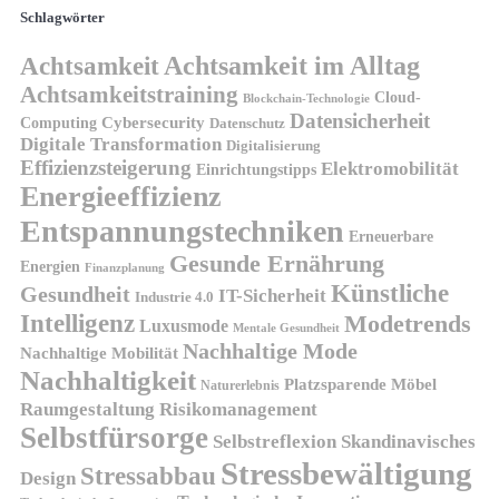
Schlagwörter
Achtsamkeit
Achtsamkeit im Alltag
Achtsamkeitstraining
Cloud-
Blockchain-Technologie
Datensicherheit
Cybersecurity
Computing
Datenschutz
Digitale Transformation
Digitalisierung
Effizienzsteigerung
Elektromobilität
Einrichtungstipps
Energieeffizienz
Entspannungstechniken
Erneuerbare
Gesunde Ernährung
Energien
Finanzplanung
Künstliche
Gesundheit
IT-Sicherheit
Industrie 4.0
Intelligenz
Modetrends
Luxusmode
Mentale Gesundheit
Nachhaltige Mode
Nachhaltige Mobilität
Nachhaltigkeit
Platzsparende Möbel
Naturerlebnis
Risikomanagement
Raumgestaltung
Selbstfürsorge
Skandinavisches
Selbstreflexion
Stressbewältigung
Stressabbau
Design